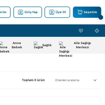
erim
Giriş Yap
Üye Ol
Sepetim
Anne
Aile Sağlığı
Sağlık
Bebek
Merkezi
Toplam 0 ürün