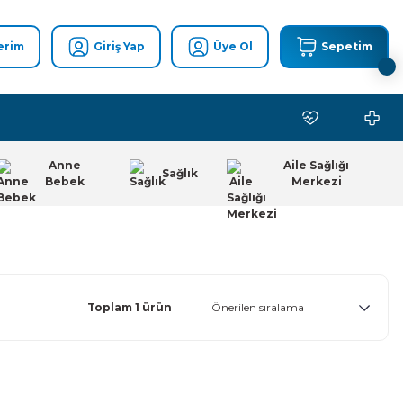
erim
Giriş Yap
Üye Ol
Sepetim
Anne
Aile Sağlığı
Sağlık
Bebek
Merkezi
Toplam 1 ürün