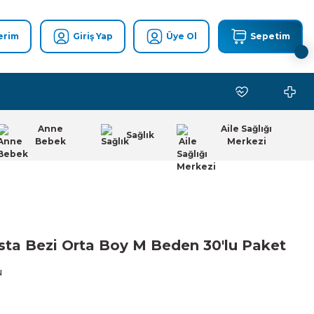
erim
Giriş Yap
Üye Ol
Sepetim
Anne
Aile Sağlığı
Sağlık
Bebek
Merkezi
asta Bezi Orta Boy M Beden 30'lu Paket
u