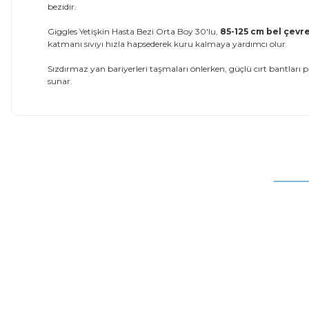
bezidir.
Giggles Yetişkin Hasta Bezi Orta Boy 30'lu,
85-125 cm bel çevr
katmanı sıvıyı hızla hapsederek kuru kalmaya yardımcı olur.
Sızdırmaz yan bariyerleri taşmaları önlerken, güçlü cırt bantlar
sunar.
Bu ürünün fiyat bilgisi, resim, ürün açıklamalarında ve diğer
Görüş ve önerileriniz için teşekkür ederiz.
Ürün resmi kalitesiz, bozuk veya görüntülenemiyor.
Ürün açıklamasında eksik bilgiler bulunuyor.
Ürün bilgilerinde hatalar bulunuyor.
Ürün fiyatı diğer sitelerden daha pahalı.
Bu ürüne benzer farklı alternatifler olmalı.