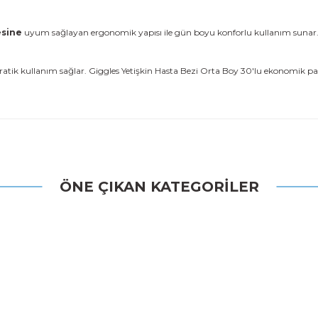
esine
uyum sağlayan ergonomik yapısı ile gün boyu konforlu kullanım sunar. Nef
ı pratik kullanım sağlar. Giggles Yetişkin Hasta Bezi Orta Boy 30'lu ekonomik
 konularda yetersiz gördüğünüz noktaları öneri formunu kullanarak tarafı
ÖNE ÇIKAN KATEGORİLER
Bu ürüne ilk yorumu siz yapın!
Yorum Yaz