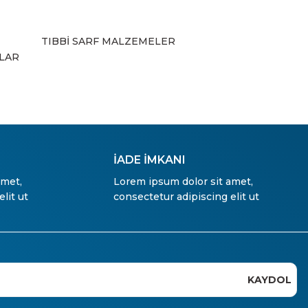
TIBBİ SARF MALZEMELER
ZLAR
İADE İMKANI
amet,
Lorem ipsum dolor sit amet,
lit ut
consectetur adipiscing elit ut
KAYDOL