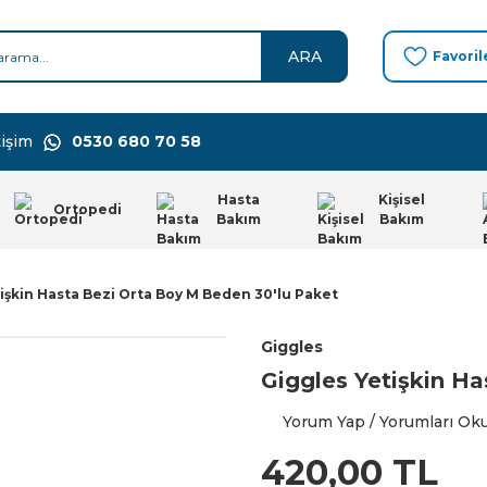
ARA
Favoril
işim
0530 680 70 58
Hasta
Kişisel
Ortopedi
Bakım
Bakım
işkin Hasta Bezi Orta Boy M Beden 30'lu Paket
Giggles
Giggles Yetişkin H
Yorum Yap / Yorumları Ok
420,00 TL