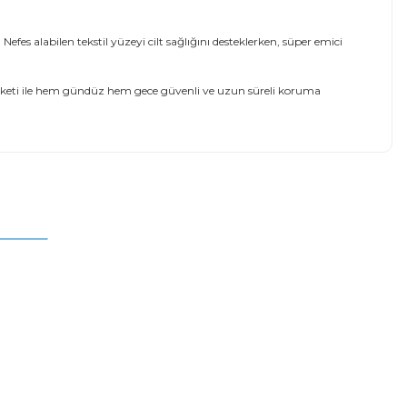
es alabilen tekstil yüzeyi cilt sağlığını desteklerken, süper emici
 paketi ile hem gündüz hem gece güvenli ve uzun süreli koruma
mıza iletebilirsiniz.