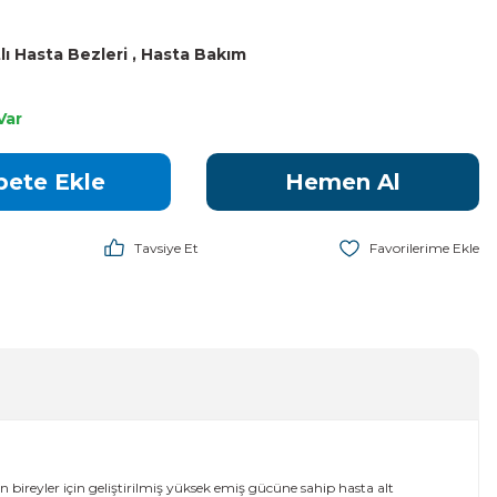
lı Hasta Bezleri
,
Hasta Bakım
4
Var
pete Ekle
Hemen Al
Tavsiye Et
n bireyler için geliştirilmiş yüksek emiş gücüne sahip hasta alt