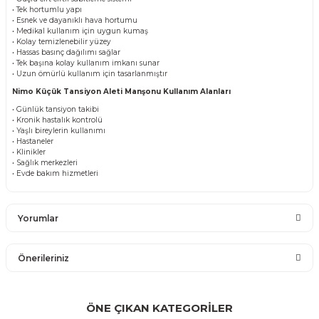
• Tek hortumlu yapı
• Esnek ve dayanıklı hava hortumu
• Medikal kullanım için uygun kumaş
• Kolay temizlenebilir yüzey
• Hassas basınç dağılımı sağlar
• Tek başına kolay kullanım imkanı sunar
• Uzun ömürlü kullanım için tasarlanmıştır
Nimo Küçük Tansiyon Aleti Manşonu Kullanım Alanları
• Günlük tansiyon takibi
• Kronik hastalık kontrolü
• Yaşlı bireylerin kullanımı
• Hastaneler
• Klinikler
• Sağlık merkezleri
• Evde bakım hizmetleri
Yorumlar
Önerileriniz
Bu ürüne ilk yorumu siz yapın!
Bu ürünün fiyat bilgisi, resim, ürün açıklamalarında ve diğer
konularda yetersiz gördüğünüz noktaları öneri formunu
ÖNE ÇIKAN KATEGORİLER
Yorum Yaz
kullanarak tarafımıza iletebilirsiniz.