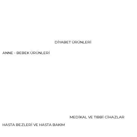
Görüş ve önerileriniz için teşekkür ederiz.
Ürün resmi kalitesiz, bozuk veya görüntülenemiyor.
Ürün açıklamasında eksik bilgiler bulunuyor.
Ürün bilgilerinde hatalar bulunuyor.
DİYABET ÜRÜNLERİ
Ürün fiyatı diğer sitelerden daha pahalı.
ANNE - BEBEK ÜRÜNLERİ
Bu ürüne benzer farklı alternatifler olmalı.
Gönder
MEDİKAL VE TIBBİ CİHAZLAR
HASTA BEZLERİ VE HASTA BAKIM