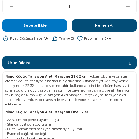
Sepete Ekle
Hemen Al
Fiyatı Düşünce Haber Ver
Tavsiye Et
Ürün Bilgisi
Nimo Küçük Tansiyon Aleti Manşonu 22-32 cm,
koldan ölçüm yapan tam
otomatik dijital tansiyon cihazları için geliştirilmiş standart yetişkin boy yedek
manşondur. 22-32 cm kol çevresine sahip kullanıcılar için ideal ölçüm hassasiyeti
sunan bu ürün, güçlü sabitleme sistemi ve dayanıklı yapısıyla güvenilir tansiyon
takibi sağlar. Nimo Küçük Tansiyon Aleti Manşonu birçok dijital tansiyon aleti
modeliyle uyumlu yapısı sayesinde ev ve profesyonel kullanımlar için tercih
edilmektedir.
Nimo Küçük Tansiyon Aleti Manşonu Özellikleri
• 22-32 cm kol çevresi uyumluluğu
• Standart yetişkin boy tasarım
• Dijital koldan ölçer tansiyon cihazlarıyla uyumlu
• Evrensel bağlantı desteği
• Güçlü cırt cırtlı sabitleme sistemi