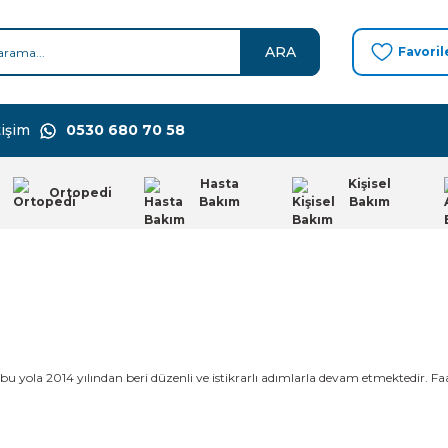
ARA
Favoril
işim
0530 680 70 58
Hasta
Kişisel
Ortopedi
Bakım
Bakım
u yola 2014 yılından beri düzenli ve istikrarlı adımlarla devam etmektedir. Faa