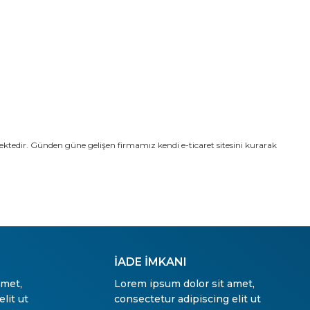
ektedir. Günden güne gelişen firmamız kendi e-ticaret sitesini kurarak
İADE İMKANI
amet,
Lorem ipsum dolor sit amet,
lit ut
consectetur adipiscing elit ut