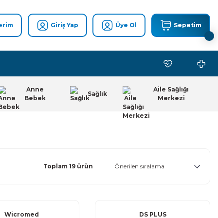
erim
Giriş Yap
Üye Ol
Sepetim
Anne
Aile Sağlığı
Sağlık
Bebek
Merkezi
Toplam 19 ürün
Wicromed
DS PLUS