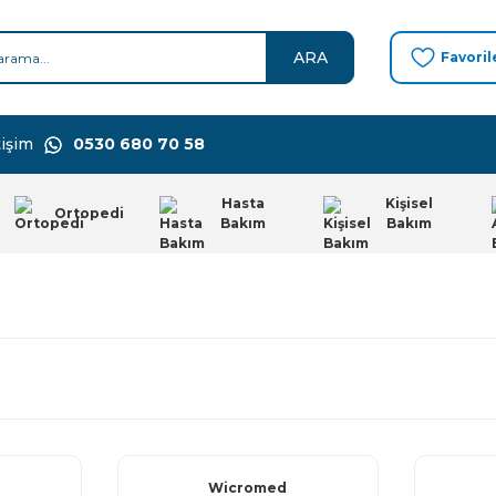
ARA
Favoril
işim
0530 680 70 58
Hasta
Kişisel
Ortopedi
Bakım
Bakım
Wicromed