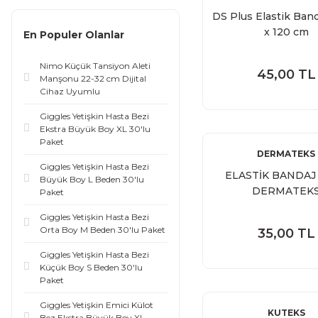
DS Plus Elastik Band
x 120 cm
En Populer Olanlar
Nimo Küçük Tansiyon Aleti
45,00 TL
Manşonu 22-32 cm Dijital
Cihaz Uyumlu
Giggles Yetişkin Hasta Bezi
Ekstra Büyük Boy XL 30'lu
Paket
DERMATEKS
Giggles Yetişkin Hasta Bezi
ELASTİK BANDAJ 
Büyük Boy L Beden 30'lu
DERMATEK
Paket
Giggles Yetişkin Hasta Bezi
Orta Boy M Beden 30'lu Paket
35,00 TL
Giggles Yetişkin Hasta Bezi
Küçük Boy S Beden 30'lu
Paket
Giggles Yetişkin Emici Külot
KUTEKS
Bez Ekstra Büyük Boy XL