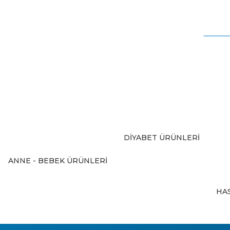
Bu ürünün fiyat bilgisi, resim, ürün açıklamalarında ve diğer
Görüş ve önerileriniz için teşekkür ederiz.
Ürün resmi kalitesiz, bozuk veya görüntülenemiyor.
Ürün açıklamasında eksik bilgiler bulunuyor.
Ürün bilgilerinde hatalar bulunuyor.
Ürün fiyatı diğer sitelerden daha pahalı.
Bu ürüne benzer farklı alternatifler olmalı.
DİYABET ÜRÜNLERİ
ANNE - BEBEK ÜRÜNLERİ
HA