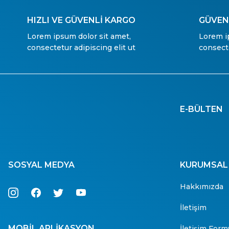
HIZLI VE GÜVENLİ KARGO
GÜVENL
Lorem ipsum dolor sit amet,
Lorem i
consectetur adipiscing elit ut
consecte
E-BÜLTEN
SOSYAL MEDYA
KURUMSAL
Hakkımızda
İletişim
MOBİL APLİKASYON
İletişim Form