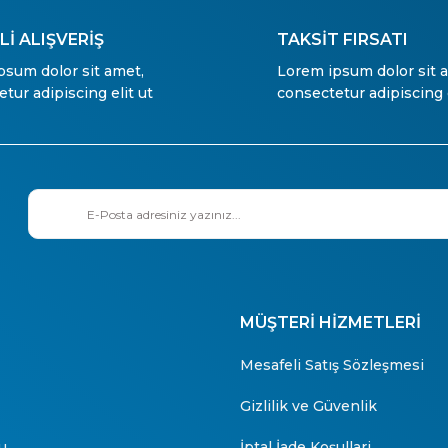
İ ALIŞVERİŞ
TAKSİT FIRSATI
psum dolor sit amet,
Lorem ipsum dolor sit 
tur adipiscing elit ut
consectetur adipiscing e
MÜŞTERİ HİZMETLERİ
Mesafeli Satış Sözleşmesi
Gizlilik ve Güvenlik
u
İptal İade Koşullari