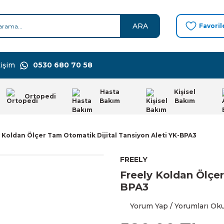
ARA
Favoril
işim
0530 680 70 58
Hasta
Kişisel
Ortopedi
Bakım
Bakım
 Koldan Ölçer Tam Otomatik Dijital Tansiyon Aleti YK-BPA3
FREELY
Freely Koldan Ölçer
BPA3
Yorum Yap / Yorumları Ok