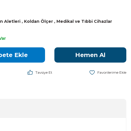
n Aletleri
,
Koldan Ölçer
,
Medikal ve Tıbbi Cihazlar
Var
pete Ekle
Hemen Al
Tavsiye Et