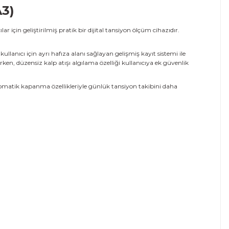
A3)
r için geliştirilmiş pratik bir dijital tansiyon ölçüm cihazıdır.
llanıcı için ayrı hafıza alanı sağlayan gelişmiş kayıt sistemi ile
ken, düzensiz kalp atışı algılama özelliği kullanıcıya ek güvenlik
 otomatik kapanma özellikleriyle günlük tansiyon takibini daha