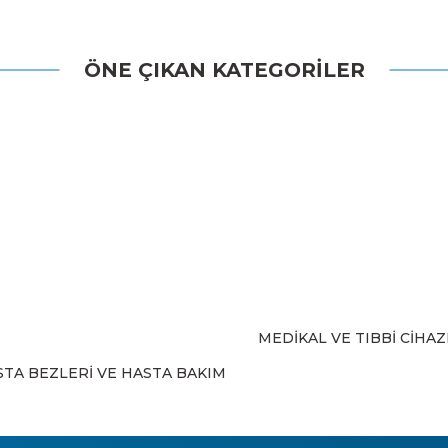
 konularda yetersiz gördüğünüz noktaları öneri formunu kullanarak tarafı
ÖNE ÇIKAN KATEGORİLER
Bu ürüne ilk yorumu siz yapın!
Yorum Yaz
MEDİKAL VE TIBBİ CİHA
Gönder
STA BEZLERİ VE HASTA BAKIM