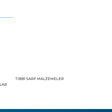
mıza iletebilirsiniz.
TIBBİ SARF MALZEMELER
ZLAR