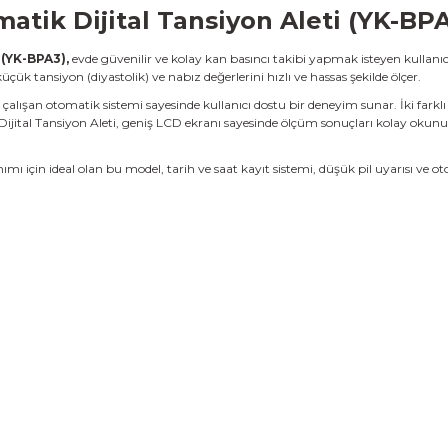
atik Dijital Tansiyon Aleti (YK-BP
 (YK-BPA3),
evde güvenilir ve kolay kan basıncı takibi yapmak isteyen kullanıcıla
çük tansiyon (diyastolik) ve nabız değerlerini hızlı ve hassas şekilde ölçer.
alışan otomatik sistemi sayesinde kullanıcı dostu bir deneyim sunar. İki farklı ku
Dijital Tansiyon Aleti, geniş LCD ekranı sayesinde ölçüm sonuçları kolay okunur
ımı için ideal olan bu model, tarih ve saat kayıt sistemi, düşük pil uyarısı ve