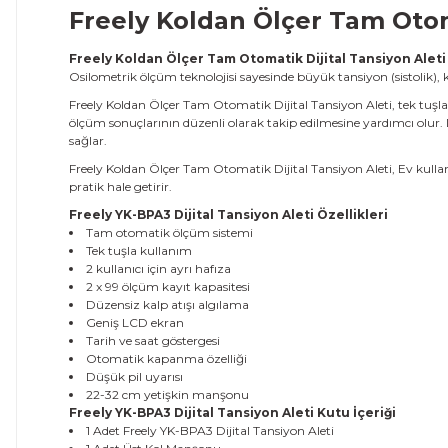
Freely Koldan Ölçer Tam Otom
Freely Koldan Ölçer Tam Otomatik Dijital Tansiyon Aleti
Osilometrik ölçüm teknolojisi sayesinde büyük tansiyon (sistolik), kü
Freely Koldan Ölçer Tam Otomatik Dijital Tansiyon Aleti, tek tuşla ç
ölçüm sonuçlarının düzenli olarak takip edilmesine yardımcı olur. 
sağlar.
Freely Koldan Ölçer Tam Otomatik Dijital Tansiyon Aleti, Ev kullan
pratik hale getirir.
Freely YK-BPA3 Dijital Tansiyon Aleti
Özellikleri
Tam otomatik ölçüm sistemi
Tek tuşla kullanım
2 kullanıcı için ayrı hafıza
2 x 99 ölçüm kayıt kapasitesi
Düzensiz kalp atışı algılama
Geniş LCD ekran
Tarih ve saat göstergesi
Otomatik kapanma özelliği
Düşük pil uyarısı
22-32 cm yetişkin manşonu
Freely YK-BPA3 Dijital Tansiyon Aleti
Kutu İçeriği
1 Adet Freely YK-BPA3 Dijital Tansiyon Aleti