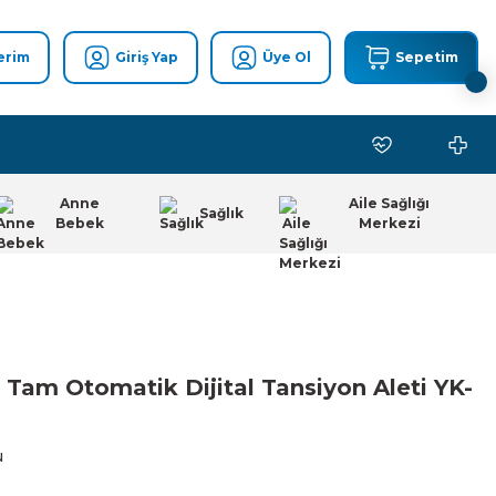
erim
Giriş Yap
Üye Ol
Sepetim
Anne
Aile Sağlığı
Sağlık
Bebek
Merkezi
 Tam Otomatik Dijital Tansiyon Aleti YK-
u