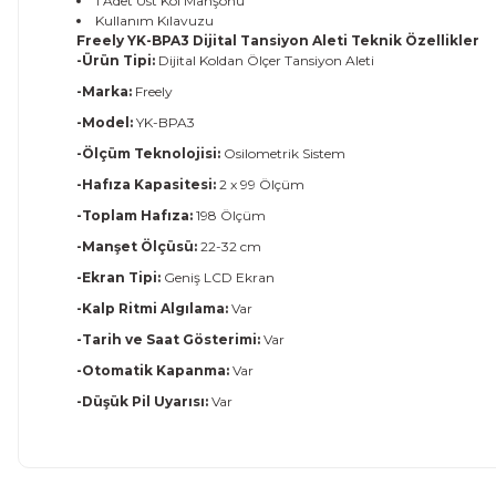
1 Adet Üst Kol Manşonu
Kullanım Kılavuzu
Freely YK-BPA3 Dijital Tansiyon Aleti Teknik Özellikler
-Ürün Tipi:
Dijital Koldan Ölçer Tansiyon Aleti
-Marka:
Freely
-Model:
YK-BPA3
-Ölçüm Teknolojisi:
Osilometrik Sistem
-Hafıza Kapasitesi:
2 x 99 Ölçüm
-Toplam Hafıza:
198 Ölçüm
-Manşet Ölçüsü:
22-32 cm
-Ekran Tipi:
Geniş LCD Ekran
-Kalp Ritmi Algılama:
Var
-Tarih ve Saat Gösterimi:
Var
-Otomatik Kapanma:
Var
-Düşük Pil Uyarısı:
Var