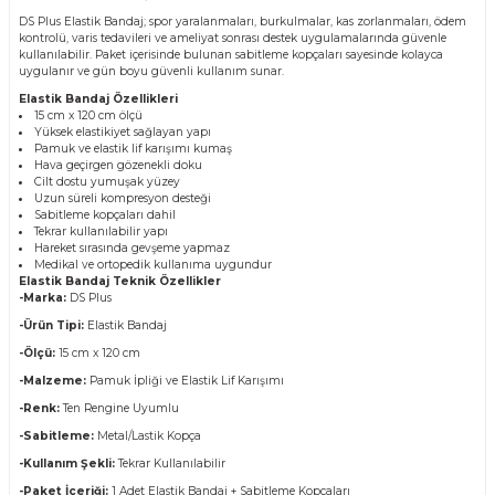
DS Plus Elastik Bandaj; spor yaralanmaları, burkulmalar, kas zorlanmaları, ödem
kontrolü, varis tedavileri ve ameliyat sonrası destek uygulamalarında güvenle
kullanılabilir. Paket içerisinde bulunan sabitleme kopçaları sayesinde kolayca
uygulanır ve gün boyu güvenli kullanım sunar.
Elastik Bandaj Özellikleri
15 cm x 120 cm ölçü
Yüksek elastikiyet sağlayan yapı
Pamuk ve elastik lif karışımı kumaş
Hava geçirgen gözenekli doku
Cilt dostu yumuşak yüzey
Uzun süreli kompresyon desteği
Sabitleme kopçaları dahil
Tekrar kullanılabilir yapı
Hareket sırasında gevşeme yapmaz
Medikal ve ortopedik kullanıma uygundur
Elastik Bandaj Teknik Özellikler
-Marka:
DS Plus
-Ürün Tipi:
Elastik Bandaj
-Ölçü:
15 cm x 120 cm
-Malzeme:
Pamuk İpliği ve Elastik Lif Karışımı
-Renk:
Ten Rengine Uyumlu
-Sabitleme:
Metal/Lastik Kopça
-Kullanım Şekli:
Tekrar Kullanılabilir
-Paket İçeriği:
1 Adet Elastik Bandaj + Sabitleme Kopçaları