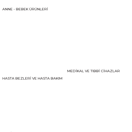
Ürün fiyatı diğer sitelerden daha pahalı.
ANNE - BEBEK ÜRÜNLERİ
Bu ürüne benzer farklı alternatifler olmalı.
Gönder
MEDİKAL VE TIBBİ CİHAZLAR
HASTA BEZLERİ VE HASTA BAKIM