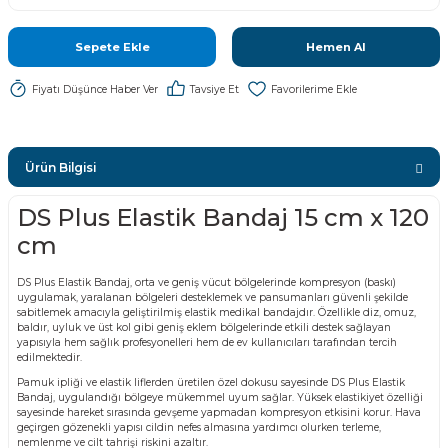
Sepete Ekle
Hemen Al
Fiyatı Düşünce Haber Ver
Tavsiye Et
Ürün Bilgisi
DS Plus Elastik Bandaj 15 cm x 120
cm
DS Plus Elastik Bandaj, orta ve geniş vücut bölgelerinde kompresyon (baskı)
uygulamak, yaralanan bölgeleri desteklemek ve pansumanları güvenli şekilde
sabitlemek amacıyla geliştirilmiş elastik medikal bandajdır. Özellikle diz, omuz,
baldır, uyluk ve üst kol gibi geniş eklem bölgelerinde etkili destek sağlayan
yapısıyla hem sağlık profesyonelleri hem de ev kullanıcıları tarafından tercih
edilmektedir.
Pamuk ipliği ve elastik liflerden üretilen özel dokusu sayesinde DS Plus Elastik
Bandaj, uygulandığı bölgeye mükemmel uyum sağlar. Yüksek elastikiyet özelliği
sayesinde hareket sırasında gevşeme yapmadan kompresyon etkisini korur. Hava
geçirgen gözenekli yapısı cildin nefes almasına yardımcı olurken terleme,
nemlenme ve cilt tahrişi riskini azaltır.