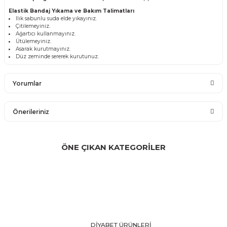
Elastik Bandaj Yıkama ve Bakım Talimatları
Ilık sabunlu suda elde yıkayınız.
Çitilemeyiniz.
Ağartıcı kullanmayınız.
Ütülemeyiniz.
Asarak kurutmayınız.
Düz zeminde sererek kurutunuz.
Yorumlar
Önerileriniz
Bu ürüne ilk yorumu siz yapın!
Bu ürünün fiyat bilgisi, resim, ürün açıklamalarında ve diğer
konularda yetersiz gördüğünüz noktaları öneri formunu
ÖNE ÇIKAN KATEGORİLER
Yorum Yaz
kullanarak tarafımıza iletebilirsiniz.
Görüş ve önerileriniz için teşekkür ederiz.
Ürün resmi kalitesiz, bozuk veya görüntülenemiyor.
Ürün açıklamasında eksik bilgiler bulunuyor.
Ürün bilgilerinde hatalar bulunuyor.
DİYABET ÜRÜNLERİ