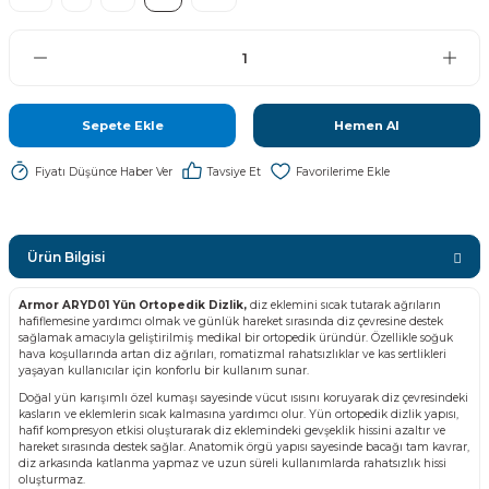
Sepete Ekle
Hemen Al
Fiyatı Düşünce Haber Ver
Tavsiye Et
Ürün Bilgisi
Armor ARYD01 Yün Ortopedik Dizlik,
diz eklemini sıcak tutarak ağrıların
hafiflemesine yardımcı olmak ve günlük hareket sırasında diz çevresine destek
sağlamak amacıyla geliştirilmiş medikal bir ortopedik üründür. Özellikle soğuk
hava koşullarında artan diz ağrıları, romatizmal rahatsızlıklar ve kas sertlikleri
yaşayan kullanıcılar için konforlu bir kullanım sunar.
Doğal yün karışımlı özel kumaşı sayesinde vücut ısısını koruyarak diz çevresindeki
kasların ve eklemlerin sıcak kalmasına yardımcı olur. Yün ortopedik dizlik yapısı,
hafif kompresyon etkisi oluşturarak diz eklemindeki gevşeklik hissini azaltır ve
hareket sırasında destek sağlar. Anatomik örgü yapısı sayesinde bacağı tam kavrar,
diz arkasında katlanma yapmaz ve uzun süreli kullanımlarda rahatsızlık hissi
oluşturmaz.