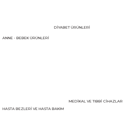
Ürün resmi kalitesiz, bozuk veya görüntülenemiyor.
Ürün açıklamasında eksik bilgiler bulunuyor.
Ürün bilgilerinde hatalar bulunuyor.
DİYABET ÜRÜNLERİ
Ürün fiyatı diğer sitelerden daha pahalı.
ANNE - BEBEK ÜRÜNLERİ
Bu ürüne benzer farklı alternatifler olmalı.
Gönder
MEDİKAL VE TIBBİ CİHAZLAR
HASTA BEZLERİ VE HASTA BAKIM