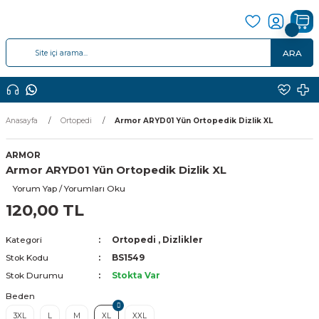
ARA
Anasayfa
Ortopedi
Armor ARYD01 Yün Ortopedik Dizlik XL
ARMOR
Armor ARYD01 Yün Ortopedik Dizlik XL
Yorum Yap / Yorumları Oku
120,00 TL
Kategori
Ortopedi
,
Dizlikler
Stok Kodu
BS1549
Stok Durumu
Stokta Var
Beden
3XL
L
M
XL
XXL