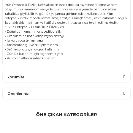
Yün Ortopedik Dizlik, Nefes alabilen esnek dokusu sayesinde terleme ve nem
oluşumunu minimum seviyede tutar. İnce yapısı sayesinde pantolon altına
rahatlıkla giyilebilir ve günlük yaşamda görünmeden kullanılabilir. Yün
ortopedik dizlik modeli; romatizma, artrit, diz kireçlenmesi, kas tutulmaları, soğuk
kaynaklı eklem ağrıları ve hafif diz destek ihtiyaçlarında tercih edilmektedir.
✨ Yün Ortopedik Dizlik Ürün Özellikleri:
• Doğal yün karışımlı ortopedik dizlik
• Diz eklemine hafif kompresyon desteği
• Isı koruyucu termal yapı
• Anatomik örgü ve dikişsiz tasarım
• Sağ ve sol diz için uygun kullanım
• Günlük kullanım için ergonomik yapı
• Pantolon altında rahat kullanım
Yorumlar
Önerileriniz
Bu ürüne ilk yorumu siz yapın!
Bu ürünün fiyat bilgisi, resim, ürün açıklamalarında ve diğer
konularda yetersiz gördüğünüz noktaları öneri formunu
ÖNE ÇIKAN KATEGORİLER
Yorum Yaz
kullanarak tarafımıza iletebilirsiniz.
Görüş ve önerileriniz için teşekkür ederiz.