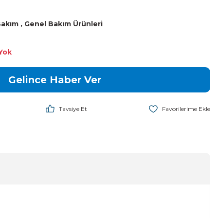
 Bakım
,
Genel Bakım Ürünleri
Yok
Gelince Haber Ver
Tavsiye Et