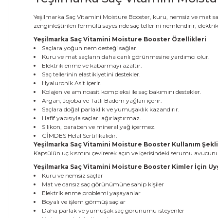
Yeşilmarka Saç Vitamini Moisture Booster, kuru, nemsiz ve mat saç
zenginleştirilen formülü sayesinde saç tellerini nemlendirir, elektr
Yeşilmarka Saç Vitamini Moisture Booster Özellikleri
Saçlara yoğun nem desteği sağlar.
Kuru ve mat saçların daha canlı görünmesine yardımcı olur.
Elektriklenme ve kabarmayı azaltır.
Saç tellerinin elastikiyetini destekler.
Hyaluronik Asit içerir.
Kolajen ve aminoasit kompleksi ile saç bakımını destekler.
Argan, Jojoba ve Tatlı Badem yağları içerir.
Saçlara doğal parlaklık ve yumuşaklık kazandırır.
Hafif yapısıyla saçları ağırlaştırmaz.
Silikon, paraben ve mineral yağ içermez.
GİMDES Helal Sertifikalıdır.
Yeşilmarka Saç Vitamini Moisture Booster Kullanım Şekli
Kapsülün uç kısmını çevirerek açın ve içerisindeki serumu avucunuz
Yeşilmarka Saç Vitamini Moisture Booster Kimler İçin U
Kuru ve nemsiz saçlar
Mat ve cansız saç görünümüne sahip kişiler
Elektriklenme problemi yaşayanlar
Boyalı ve işlem görmüş saçlar
Daha parlak ve yumuşak saç görünümü isteyenler