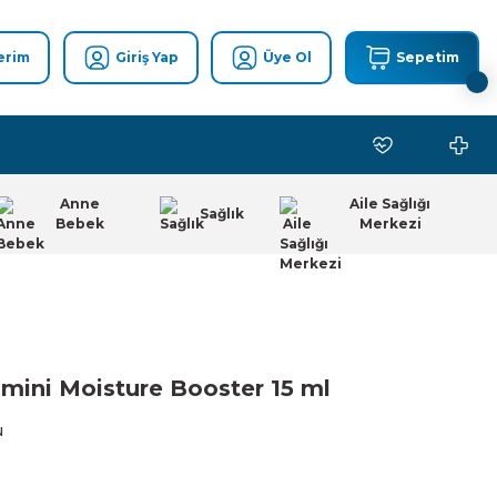
erim
Giriş Yap
Üye Ol
Sepetim
Anne
Aile Sağlığı
Sağlık
Bebek
Merkezi
amini Moisture Booster 15 ml
u