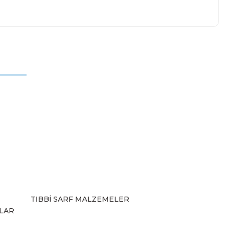
mıza iletebilirsiniz.
TIBBİ SARF MALZEMELER
ZLAR