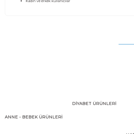
Kadın ve erkek kullanıcılar
Bu ürünün fiyat bilgisi, resim, ürün açıklamalarında ve diğer
Görüş ve önerileriniz için teşekkür ederiz.
Ürün resmi kalitesiz, bozuk veya görüntülenemiyor.
Ürün açıklamasında eksik bilgiler bulunuyor.
Ürün bilgilerinde hatalar bulunuyor.
Ürün fiyatı diğer sitelerden daha pahalı.
Bu ürüne benzer farklı alternatifler olmalı.
DİYABET ÜRÜNLERİ
ANNE - BEBEK ÜRÜNLERİ