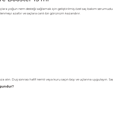
lara yoğun nem desteği sağlamak için geliştirilmiş özel saç bakım serumudur. H
iklenmeyi azaltır ve saçlara canlı bir görünüm kazandırır.
a alın. Duş sonrası hafif nemli veya kuru saçın boy ve uçlarına uygulayın. Saç
ygundur?