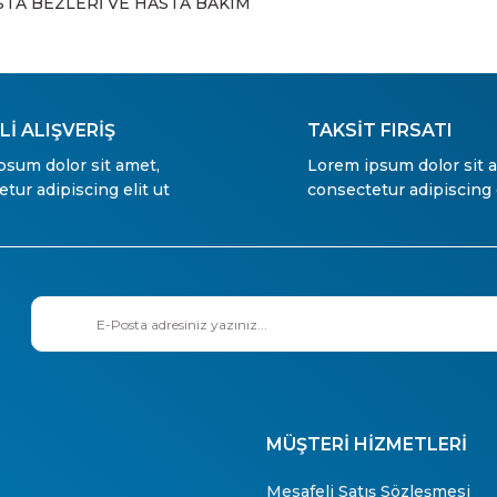
STA BEZLERİ VE HASTA BAKIM
İ ALIŞVERİŞ
TAKSİT FIRSATI
psum dolor sit amet,
Lorem ipsum dolor sit 
tur adipiscing elit ut
consectetur adipiscing e
MÜŞTERİ HİZMETLERİ
Mesafeli Satış Sözleşmesi