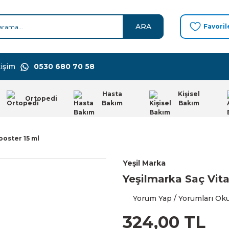
ARA
Favoril
işim
0530 680 70 58
Hasta
Kişisel
Ortopedi
Bakım
Bakım
ooster 15 ml
Yeşil Marka
Yeşilmarka Saç Vit
Yorum Yap / Yorumları Ok
324,00 TL