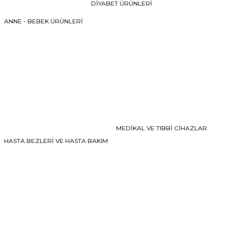
DİYABET ÜRÜNLERİ
Ürün fiyatı diğer sitelerden daha pahalı.
ANNE - BEBEK ÜRÜNLERİ
Bu ürüne benzer farklı alternatifler olmalı.
Gönder
MEDİKAL VE TIBBİ CİHAZLAR
HASTA BEZLERİ VE HASTA BAKIM