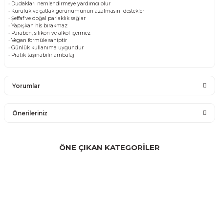
• Dudakları nemlendirmeye yardımcı olur
• Kuruluk ve çatlak görünümünün azalmasını destekler
• Şeffaf ve doğal parlaklık sağlar
• Yapışkan his bırakmaz
• Paraben, silikon ve alkol içermez
• Vegan formüle sahiptir
• Günlük kullanıma uygundur
• Pratik taşınabilir ambalaj
Yorumlar
Önerileriniz
Bu ürüne ilk yorumu siz yapın!
Bu ürünün fiyat bilgisi, resim, ürün açıklamalarında ve diğer
konularda yetersiz gördüğünüz noktaları öneri formunu
ÖNE ÇIKAN KATEGORİLER
Yorum Yaz
kullanarak tarafımıza iletebilirsiniz.
Görüş ve önerileriniz için teşekkür ederiz.
Ürün resmi kalitesiz, bozuk veya görüntülenemiyor.
Ürün açıklamasında eksik bilgiler bulunuyor.
Ürün bilgilerinde hatalar bulunuyor.