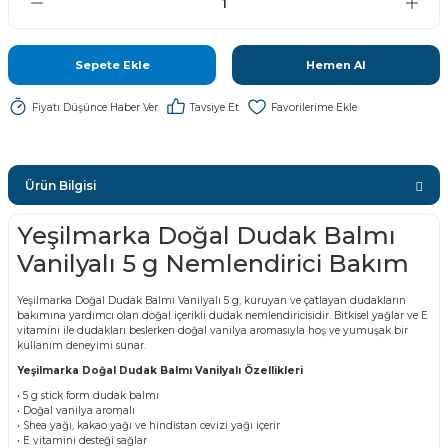
Sepete Ekle
Hemen Al
Fiyatı Düşünce Haber Ver
Tavsiye Et
Ürün Bilgisi
Yeşilmarka Doğal Dudak Balmı
Vanilyalı 5 g Nemlendirici Bakım
Yeşilmarka Doğal Dudak Balmı Vanilyalı 5 g, kuruyan ve çatlayan dudakların
bakımına yardımcı olan doğal içerikli dudak nemlendiricisidir. Bitkisel yağlar ve E
vitamini ile dudakları beslerken doğal vanilya aromasıyla hoş ve yumuşak bir
kullanım deneyimi sunar.
Yeşilmarka Doğal Dudak Balmı Vanilyalı Özellikleri
• 5 g stick form dudak balmı
• Doğal vanilya aromalı
• Shea yağı, kakao yağı ve hindistan cevizi yağı içerir
• E vitamini desteği sağlar