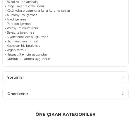
• 50 ml roll-on ambalaj
• Doğal lavanta özleri içerir
• Kötü koku oluşumuna karşı koruma sağlar
• Alüminyum içermez
• Alkol içermez
• Paraben içermez
• Potasyum alum içerir
• Beyaz iz bırakmaz
• Kıyafetlerde leke oluşturmaz
• Hızlı kuruyan formül
• Yapışkan his bırakmaz
• Vegan formül
• Hassas ciltler için uygundur
• Günlük kullanıma uygundur
Yorumlar
Önerileriniz
Bu ürüne ilk yorumu siz yapın!
Bu ürünün fiyat bilgisi, resim, ürün açıklamalarında ve diğer
konularda yetersiz gördüğünüz noktaları öneri formunu
ÖNE ÇIKAN KATEGORİLER
Yorum Yaz
kullanarak tarafımıza iletebilirsiniz.
Görüş ve önerileriniz için teşekkür ederiz.