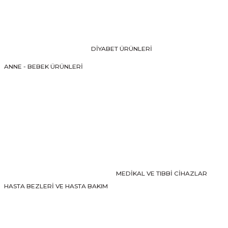
Ürün resmi kalitesiz, bozuk veya görüntülenemiyor.
Ürün açıklamasında eksik bilgiler bulunuyor.
Ürün bilgilerinde hatalar bulunuyor.
DİYABET ÜRÜNLERİ
Ürün fiyatı diğer sitelerden daha pahalı.
ANNE - BEBEK ÜRÜNLERİ
Bu ürüne benzer farklı alternatifler olmalı.
Gönder
MEDİKAL VE TIBBİ CİHAZLAR
HASTA BEZLERİ VE HASTA BAKIM