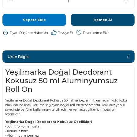
Sepete Ekle
Hemen Al
Fiyatı Düşünce Haber Ver
Tavsiye Et
Ürün Bilgisi
Yeşilmarka Doğal Deodorant
Kokusuz 50 ml Alüminyumsuz
Roll On
Yeşilmarka Doğal Deodorant Kokusuz 50 ml, ter bezlerini tıkamadan kötü koku
oluşumuna karşı koruma sağlayan doğal roll-on deodoranttır. Kokusuz yapısı
sayesinde parfüm kullanmayı tercih edenler ve hassas ciltler için ideal bir
seçenektir.
Yeşilmarka Doğal Deodorant Kokusuz Özellikleri
• 50 ml roll-on ambalaj
• Kokusuz formül
• Alüminyum içermez