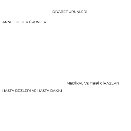
Ürün bilgilerinde hatalar bulunuyor.
DİYABET ÜRÜNLERİ
Ürün fiyatı diğer sitelerden daha pahalı.
ANNE - BEBEK ÜRÜNLERİ
Bu ürüne benzer farklı alternatifler olmalı.
Gönder
MEDİKAL VE TIBBİ CİHAZLAR
HASTA BEZLERİ VE HASTA BAKIM