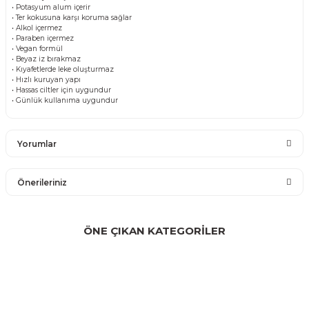
• Potasyum alum içerir
• Ter kokusuna karşı koruma sağlar
• Alkol içermez
• Paraben içermez
• Vegan formül
• Beyaz iz bırakmaz
• Kıyafetlerde leke oluşturmaz
• Hızlı kuruyan yapı
• Hassas ciltler için uygundur
• Günlük kullanıma uygundur
Yorumlar
Önerileriniz
Bu ürüne ilk yorumu siz yapın!
Bu ürünün fiyat bilgisi, resim, ürün açıklamalarında ve diğer
konularda yetersiz gördüğünüz noktaları öneri formunu
ÖNE ÇIKAN KATEGORİLER
Yorum Yaz
kullanarak tarafımıza iletebilirsiniz.
Görüş ve önerileriniz için teşekkür ederiz.
Ürün resmi kalitesiz, bozuk veya görüntülenemiyor.
Ürün açıklamasında eksik bilgiler bulunuyor.