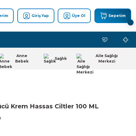
erim
Giriş Yap
Üye Ol
Sepetim
Anne
Aile Sağlığı
Sağlık
Bebek
Merkezi
cü Krem Hassas Ciltler 100 ML
u