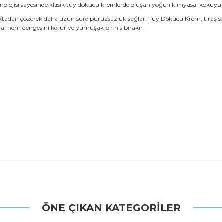
lojisi sayesinde klasik tüy dökücü kremlerde oluşan yoğun kimyasal kokuyu 
dan çözerek daha uzun süre pürüzsüzlük sağlar. Tüy Dökücü Krem, tıraş sonra
doğal nem dengesini korur ve yumuşak bir his bırakır.
 konularda yetersiz gördüğünüz noktaları öneri formunu kullanarak tarafı
ÖNE ÇIKAN KATEGORİLER
Bu ürüne ilk yorumu siz yapın!