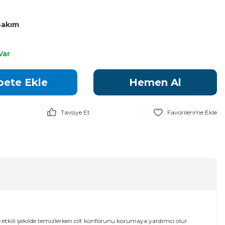
 Bakım
Var
pete Ekle
Hemen Al
Tavsiye Et
ı ve etkili şekilde temizlerken cilt konforunu korumaya yardımcı olur.