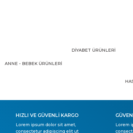
Ürün resmi kalitesiz, bozuk veya görüntülenemiyor.
Ürün açıklamasında eksik bilgiler bulunuyor.
Ürün bilgilerinde hatalar bulunuyor.
Ürün fiyatı diğer sitelerden daha pahalı.
Bu ürüne benzer farklı alternatifler olmalı.
DİYABET ÜRÜNLERİ
ANNE - BEBEK ÜRÜNLERİ
HA
HIZLI VE GÜVENLİ KARGO
GÜVENL
Lorem ipsum dolor sit amet,
Lorem i
consectetur adipiscing elit ut
consecte