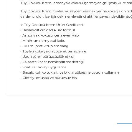
Tüy Dökücü Krem, amonyak kokusu içermeyen gelişmiş Pure tekno
Tüy Dökücü Krem, tüyleri yüzeyden kesmek yerine köke yakın nokta
yardımcı olur. İçeriğindeki nemlendirici aktifler sayesinde cildin 
✨ Tüy Dökücü Krem Ürün Özellikleri:
• Hassas ciltlere özel Pure formül
• Amonyak kokusu içermeyen yapı
• Minimum kimyasal koku
• 100 ml pratik tüp ambalaj
• Tüyleri köke yakın çözerek temizleme
• Uzun süreli pürüzsüzlük etkisi
• 24 saate kadar nemlendirme desteği
• Spatulalı kolay uygulama
• Bacak, kol, koltuk altı ve bikini bölgesine uygun kullanım
• Ciltte yumuşak ve pürüzsüz his
Bu ürünün fiyat bilgisi, resim, ürün açıklamalarında ve diğer
Görüş ve önerileriniz için teşekkür ederiz.