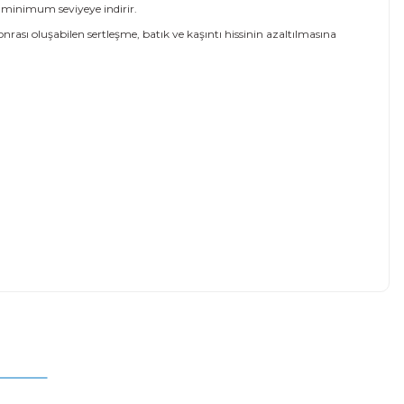
minimum seviyeye indirir.
sı oluşabilen sertleşme, batık ve kaşıntı hissinin azaltılmasına
mıza iletebilirsiniz.