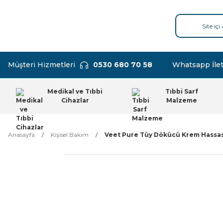
Müşteri Hizmetleri
0530 680 70 58
Whatsapp İlet
Medikal ve Tıbbi
Tıbbi Sarf
Cihazlar
Malzeme
Anasayfa
Kişisel Bakım
Veet Pure Tüy Dökücü Krem Hassas 