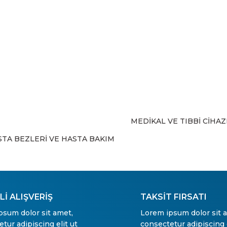
Yorum Yaz
MEDİKAL VE TIBBİ CİHA
Gönder
STA BEZLERİ VE HASTA BAKIM
İ ALIŞVERİŞ
TAKSİT FIRSATI
psum dolor sit amet,
Lorem ipsum dolor sit 
tur adipiscing elit ut
consectetur adipiscing e