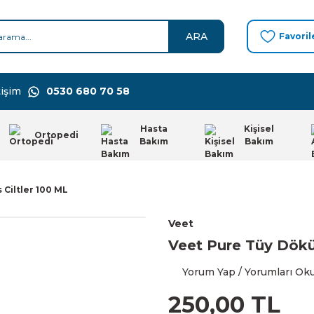
ARA
Favoril
işim
0530 680 70 58
Hasta
Kişisel
Ortopedi
Bakım
Bakım
Ciltler 100 ML
Veet
Veet Pure Tüy Dökü
Yorum Yap / Yorumları Ok
250,00 TL