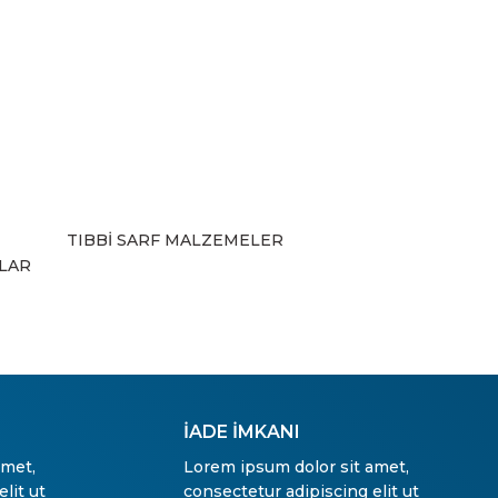
TIBBİ SARF MALZEMELER
ZLAR
İADE İMKANI
amet,
Lorem ipsum dolor sit amet,
lit ut
consectetur adipiscing elit ut