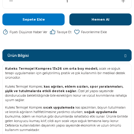
Sepete Ekle
Hemen Al
Fiyatı Düşünce Haber Ver
Tavsiye Et
Ürün Bilgisi
Kuteks Termojel Kompres 13x26 cm orta boy modeli,
sıcak ve soğuk
terapi uygulamaları için geliştirilmiş pratik ve çok kullanımlı bir medikal destek
ürünüdür.
Kuteks Termojel Kompres;
kas ağrıları, eklem sızıları, spor yaralanmaları,
şişlik ve tutulmalarda etkili destek sağlar.
Özel jel yapısı sayesinde
dondurucuda bekletildiğinde bile esnekliğini korur ve vücut kıvrımlarına rahatça
uyum sağlar.
Kuteks Termojel Kompres
sıcak uygulamada
kas spazmları, boyun tutulmaları
ve kronik ağrıların hafifletilmesine yardımcı olurken;
soğuk uygulamada
burkulma, ödem ve morluk gibi durumlarda rahatlatıcı etki sunar. Ürünle birlikte
gelen koruyucu kumaş kılıf, cildi aşırı sıcak veya soğuk temasına karşı korur.
Defalarca kullanılabilen dayanıklı yapısı sayesinde ekonomik ve uzun ömürlü
kullanım sunmaktadır.