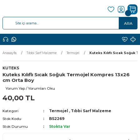
ARA
Anasayfa
Tıbbi Sarf Malzeme
Termojel
Kuteks Kılıflı Sıcak Soğuk
KUTEKS
Kuteks Kılıflı Sıcak Soğuk Termojel Kompres 13x26
cm Orta Boy
Yorum Yap / Yorumları Oku
40,00 TL
Kategori
Termojel
,
Tıbbi Sarf Malzeme
Stok Kodu
BS2269
Stok Durumu
Stokta Var