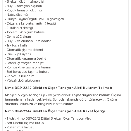
• Bilekten ölçüm teknolojisi
• Büyük tansiyon ölçümü
• Küçük tansiyon ölçümü
• Nabız ölçümü
• Dünya Sağlık Örgütü (WHO) göstergesi
• Düzensiz kalp atışı (aritmi) tespiti
• 2 kullanıcı desteği
• Toplam 120 ölçüm hafızası
• Geniş LCD ekran
• Büyük ve okunabilir rakamlar
• Tek tuşla kullanım
• Otomatik şişirme sistemi
• Düşük pil uyarısı
• Otomatik kapanma özelliği
• Lateks içermeyen manşet
• Kompakt ve taşınabilir tasarım
• Sert koruyucu taşıma kutusu
• Kablosuz kullanım
• Yüksek doğruluk oranı
Nimo DBP-2242 Bilekten Ölçer Tansiyon Aleti Kullanım Talimatı
Manşeti bileğinize doğru şekilde yerleştiriniz. Başlat düğmesine basınız. Ölçüm
tamamlanana kadar bekleyiniz. Sonuçlar ekranda görüntülenecektir. Ölçüm
sırasında kolunuzu ve bileğinizi sabit tutunuz.
Nimo DBP-2242 Bilekten Ölçer Tansiyon Aleti Paket İçeriği
• 1 Adet Nimo DBP-2242 Dijital Bilekten Ölçer Tansiyon Aleti
• Sert Plastik Taşıma Kutusu
• Kullanım Kılavuzu