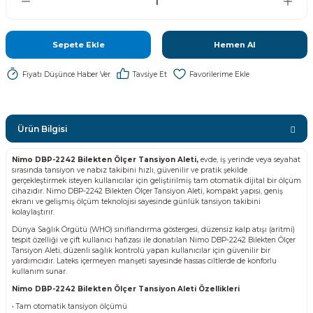
Sepete Ekle
Hemen Al
Fiyatı Düşünce Haber Ver
Tavsiye Et
Ürün Bilgisi
Nimo DBP-2242 Bilekten Ölçer Tansiyon Aleti,
evde, iş yerinde veya seyahat
sırasında tansiyon ve nabız takibini hızlı, güvenilir ve pratik şekilde
gerçekleştirmek isteyen kullanıcılar için geliştirilmiş tam otomatik dijital bir ölçüm
cihazıdır. Nimo DBP-2242 Bilekten Ölçer Tansiyon Aleti, kompakt yapısı, geniş
ekranı ve gelişmiş ölçüm teknolojisi sayesinde günlük tansiyon takibini
kolaylaştırır.
Dünya Sağlık Örgütü (WHO) sınıflandırma göstergesi, düzensiz kalp atışı (aritmi)
tespit özelliği ve çift kullanıcı hafızası ile donatılan Nimo DBP-2242 Bilekten Ölçer
Tansiyon Aleti, düzenli sağlık kontrolü yapan kullanıcılar için güvenilir bir
yardımcıdır. Lateks içermeyen manşeti sayesinde hassas ciltlerde de konforlu
kullanım sunar.
Nimo DBP-2242 Bilekten Ölçer Tansiyon Aleti Özellikleri
• Tam otomatik tansiyon ölçümü