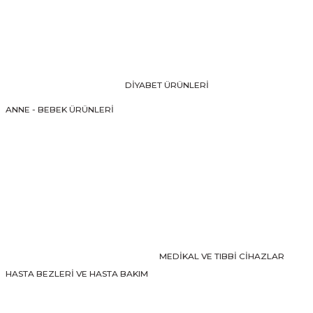
Görüş ve önerileriniz için teşekkür ederiz.
Ürün resmi kalitesiz, bozuk veya görüntülenemiyor.
Ürün açıklamasında eksik bilgiler bulunuyor.
Ürün bilgilerinde hatalar bulunuyor.
DİYABET ÜRÜNLERİ
Ürün fiyatı diğer sitelerden daha pahalı.
ANNE - BEBEK ÜRÜNLERİ
Bu ürüne benzer farklı alternatifler olmalı.
Gönder
MEDİKAL VE TIBBİ CİHAZLAR
HASTA BEZLERİ VE HASTA BAKIM