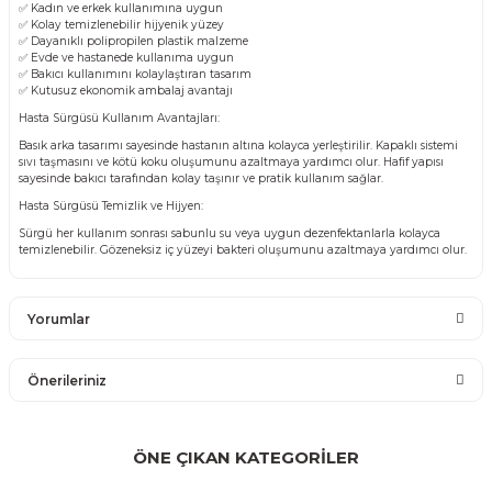
✅ Kadın ve erkek kullanımına uygun
✅ Kolay temizlenebilir hijyenik yüzey
✅ Dayanıklı polipropilen plastik malzeme
✅ Evde ve hastanede kullanıma uygun
✅ Bakıcı kullanımını kolaylaştıran tasarım
✅ Kutusuz ekonomik ambalaj avantajı
Hasta Sürgüsü Kullanım Avantajları:
Basık arka tasarımı sayesinde hastanın altına kolayca yerleştirilir. Kapaklı sistemi
sıvı taşmasını ve kötü koku oluşumunu azaltmaya yardımcı olur. Hafif yapısı
sayesinde bakıcı tarafından kolay taşınır ve pratik kullanım sağlar.
Hasta Sürgüsü Temizlik ve Hijyen:
Sürgü her kullanım sonrası sabunlu su veya uygun dezenfektanlarla kolayca
temizlenebilir. Gözeneksiz iç yüzeyi bakteri oluşumunu azaltmaya yardımcı olur.
Yorumlar
Önerileriniz
Bu ürüne ilk yorumu siz yapın!
Bu ürünün fiyat bilgisi, resim, ürün açıklamalarında ve diğer
konularda yetersiz gördüğünüz noktaları öneri formunu
ÖNE ÇIKAN KATEGORİLER
Yorum Yaz
kullanarak tarafımıza iletebilirsiniz.