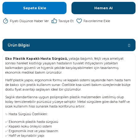
Sepete Ekle
Hemen Al
Fiyatı Düşünce Haber Ver
Tavsiye Et
Ürün Bilgisi
Eko Plastik Kapaklı Hasta Sürgüsü,
yatağa bağımlı, felçli veya ameliyat
sonrası hareket kısıtlılığı yaşayan hastaların tuvalet ihtiyaçlarını yataktan
kalkmadan güvenli ve hijyenik şekilde karşılayabilmeleri için tasarlanmış
ekonomik medikal bakım ürünüdür.
Hafif plastik yapısı, ergonomik formu ve kapaklı sistemi sayesinde hem hasta hem
de bakıcı için pratik kullanım sunar. Özellikle kısa süreli bakım süreçlerinde bütçe
dostu fiyat avantajı sağlayan ideal bir çözümdür.
Sağlık standartlarına uygun polipropilen plastik malzemeden üretilmiş olup
kolay temizlenebilir pürüzsüz yüzeye sahiptir. Metal sürgülere göre daha hafif ve
sıcak kullanım hissi sunarak hasta konforunu artırır.
✨ Hasta Sürgüsü Özellikleri:
✅ Ekonomik plastik hasta sürgüsü
✅ Kapaklı koku önleyici sistem
✅ Ergonomik ince ve yassı tasarım
✅ Hafif ve taşınabilir yapı