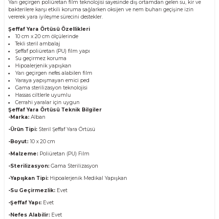
Yarı geçirgen poliüretan film teknolojisi sayesinde dış ortamdan gelen su, kir ve
bakterilere karşı etkili koruma sağlarken oksijen ve nem buharı geçişine izin
vererek yara iyileşme sürecini destekler.
Şeffaf Yara Örtüsü Özellikleri
10 cm x 20 cm ölçülerinde
Tekli steril ambalaj
Şeffaf poliüretan (PU) film yapı
Su geçirmez koruma
Hipoalerjenik yapışkan
Yarı geçirgen nefes alabilen film
Yaraya yapışmayan emici ped
Gama sterilizasyon teknolojisi
Hassas ciltlerle uyumlu
Cerrahi yaralar için uygun
Şeffaf Yara Örtüsü Teknik Bilgiler
-Marka:
Alban
-Ürün Tipi:
Steril Şeffaf Yara Örtüsü
-Boyut:
10 x 20 cm
-Malzeme:
Poliüretan (PU) Film
-Sterilizasyon:
Gama Sterilizasyon
-Yapışkan Tipi:
Hipoalerjenik Medikal Yapışkan
-Su Geçirmezlik:
Evet
-Şeffaf Yapı:
Evet
-Nefes Alabilir:
Evet