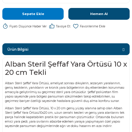
Sepete Ekle
Hemen Al
Fiyatı Düşünce Haber Ver
Tavsiye Et
Ürün Bilgisi
Alban Steril Şeffaf Yara Örtüsü 10 x
20 cm Tekli
Alban Steril Şeffaf Yara Örtüsü, ameliyat sonrası dikişlerin, sezaryen yaralarının,
geniş kesiklerin, yanıkların ve kronik yara bölgelerinin dış etkenlerden korunması
amacıyla geliştirilmiş su geçirmez steril yara örtüsüdür. Şeffaf poliüretan film
yapısı sayesinde yara bölgesi pansuman sökülmeden takip edilebilirken, su
geçirmez bariyer özelliği sayesinde hastalara güvenli duş alma konforu sunar.
Alban Steril Şeffaf Yara Örtüsü, 10 x 20 cm geniş yüzey alanına sahip olan Alban
Steril Şeffaf Yara Örtüsü10x20 cm, uzun cerrahi kesileri ve geniş yara alanlarını tek
parça halinde kapatabilen pratik bir pansuman çözümüdür. Ortasında bulunan
emici yara pedi, yara sıvılarını absorbe ederken yaraya yapışmayan özel yapısı
sayesinde pansuman değişimlerinde ağrı ve doku hasarını en aza indirir.