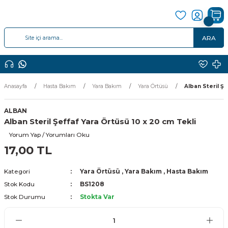
ARA
Anasayfa
Hasta Bakım
Yara Bakım
Yara Örtüsü
Alban Steril Şe
ALBAN
Alban Steril Şeffaf Yara Örtüsü 10 x 20 cm Tekli
Yorum Yap / Yorumları Oku
17,00 TL
Kategori
Yara Örtüsü
,
Yara Bakım
,
Hasta Bakım
Stok Kodu
BS1208
Stok Durumu
Stokta Var