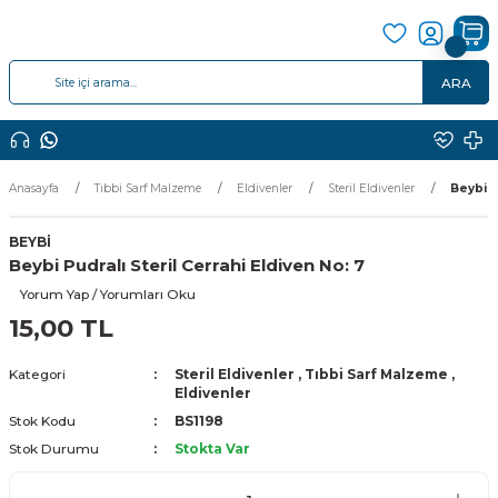
ARA
Anasayfa
Tıbbi Sarf Malzeme
Eldivenler
Steril Eldivenler
Beybi P
BEYBİ
Beybi Pudralı Steril Cerrahi Eldiven No: 7
Yorum Yap / Yorumları Oku
15,00 TL
Kategori
Steril Eldivenler
,
Tıbbi Sarf Malzeme
,
Eldivenler
Stok Kodu
BS1198
Stok Durumu
Stokta Var