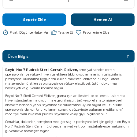
Sepete Ekle
Hemen Al
Fiyatı Düşünce Haber Ver
Tavsiye Et
Ürün Bilgisi
Beybi No: 7 Pudralı Steril Cerrahi Eldiven,
ameliyathaneler, cerrahi
operasyonlar ve yüksek hijyen gerektiren tıbbi uygulamalar için geliştirilmiş
profesyonel kullanıma uygun tek kullanımlık steril eldivendir. Doğal lateks
malzemeden üretilen yapısı sayesinde yüksek elastikiyet, üstün dokunma
hassasiyeti ve güvenilir koruma sağlar.
Beybi No: 7 Steril Cerrahi Eldiven, gama ışınları ile sterilize edilerek uluslararası
hijyen standartlarına uygun hale getirilmiştir. Sağ ve sol el anatomisine özel
olarak tasarlanan yapısı sayesinde ele mükemmel uyum sağlar ve uzun süreli
operasyonlarda konforlu kullanım sunar. İç yüzeyinde bulunan medikal sınıf
modifiye mısır nişastası pudrası sayesinde kolay giyilip çıkarılabilir.
Cerrahlar, doktorlar, hemşireler ve diğer sağlık profesyonelleri için geliştirilen Beybi
No: 7 Pudralı Steril Cerrahi Eldiven, ameliyat ve tıbbi müdahalelerde maksimum
güvenlik ve hassasiyet sağlar.