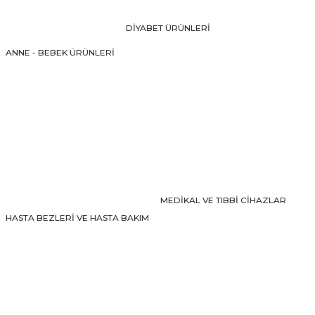
Ürün bilgilerinde hatalar bulunuyor.
DİYABET ÜRÜNLERİ
Ürün fiyatı diğer sitelerden daha pahalı.
ANNE - BEBEK ÜRÜNLERİ
Bu ürüne benzer farklı alternatifler olmalı.
Gönder
MEDİKAL VE TIBBİ CİHAZLAR
HASTA BEZLERİ VE HASTA BAKIM