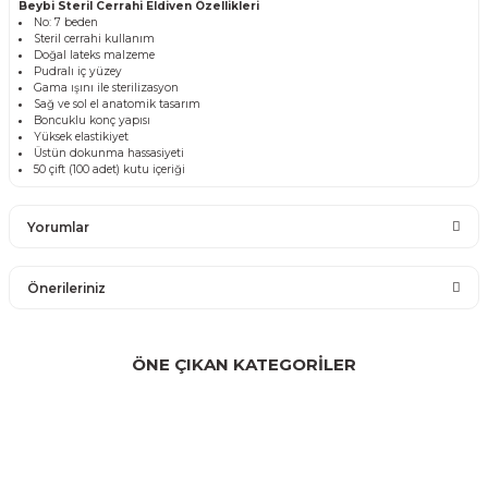
Beybi Steril Cerrahi Eldiven Özellikleri
No: 7 beden
Steril cerrahi kullanım
Doğal lateks malzeme
Pudralı iç yüzey
Gama ışını ile sterilizasyon
Sağ ve sol el anatomik tasarım
Boncuklu konç yapısı
Yüksek elastikiyet
Üstün dokunma hassasiyeti
50 çift (100 adet) kutu içeriği
Yorumlar
Önerileriniz
Bu ürüne ilk yorumu siz yapın!
Bu ürünün fiyat bilgisi, resim, ürün açıklamalarında ve diğer
konularda yetersiz gördüğünüz noktaları öneri formunu
ÖNE ÇIKAN KATEGORİLER
Yorum Yaz
kullanarak tarafımıza iletebilirsiniz.
Görüş ve önerileriniz için teşekkür ederiz.
Ürün resmi kalitesiz, bozuk veya görüntülenemiyor.
Ürün açıklamasında eksik bilgiler bulunuyor.