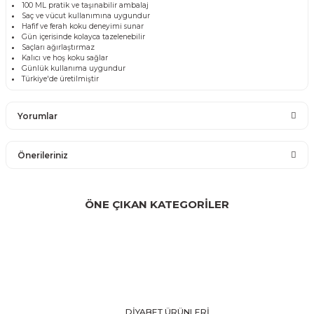
100 ML pratik ve taşınabilir ambalaj
Saç ve vücut kullanımına uygundur
Hafif ve ferah koku deneyimi sunar
Gün içerisinde kolayca tazelenebilir
Saçları ağırlaştırmaz
Kalıcı ve hoş koku sağlar
Günlük kullanıma uygundur
Türkiye'de üretilmiştir
Yorumlar
Önerileriniz
Bu ürüne ilk yorumu siz yapın!
Bu ürünün fiyat bilgisi, resim, ürün açıklamalarında ve diğer
konularda yetersiz gördüğünüz noktaları öneri formunu
ÖNE ÇIKAN KATEGORİLER
Yorum Yaz
kullanarak tarafımıza iletebilirsiniz.
Görüş ve önerileriniz için teşekkür ederiz.
Ürün resmi kalitesiz, bozuk veya görüntülenemiyor.
Ürün açıklamasında eksik bilgiler bulunuyor.
Ürün bilgilerinde hatalar bulunuyor.
DİYABET ÜRÜNLERİ