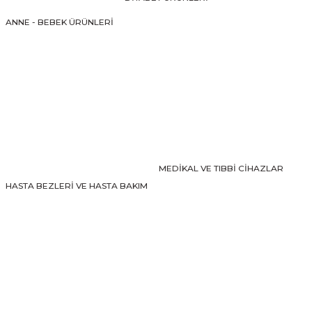
Ürün fiyatı diğer sitelerden daha pahalı.
ANNE - BEBEK ÜRÜNLERİ
Bu ürüne benzer farklı alternatifler olmalı.
Gönder
MEDİKAL VE TIBBİ CİHAZLAR
HASTA BEZLERİ VE HASTA BAKIM