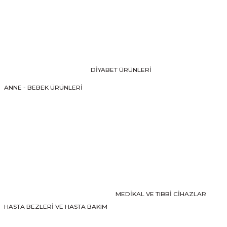
Görüş ve önerileriniz için teşekkür ederiz.
Ürün resmi kalitesiz, bozuk veya görüntülenemiyor.
Ürün açıklamasında eksik bilgiler bulunuyor.
Ürün bilgilerinde hatalar bulunuyor.
DİYABET ÜRÜNLERİ
Ürün fiyatı diğer sitelerden daha pahalı.
ANNE - BEBEK ÜRÜNLERİ
Bu ürüne benzer farklı alternatifler olmalı.
Gönder
MEDİKAL VE TIBBİ CİHAZLAR
HASTA BEZLERİ VE HASTA BAKIM