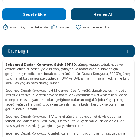
Sepete Ekle
Hemen Al
Fiyatı Düşünce Haber Ver
Tavsiye Et
Ürün Bilgisi
Sebamed Dudak Koruyucu Stick SPF30,
güneş, rüzgar, soğuk hava ve
çevresel etkenler nedeniyle kuruyan, çatlayan ve hassaslaşan dudaklar için
geliştirilmiş medikal bir dudak bakım ürünüdür. Dudak Koruyucu, SPF 30 güneş
koruma faktörü sayesinde dudakları UVA ve UVB ışınlarının zararlı etkilerine karşı
korurken yoğun nem desteği sunar.
Sebamed Dudak Koruyucu, pH 5.5 dengeli özel formülü, dudak çevresinin doğal
koruyucu bariyerini destekler ve hassas dudak yapısının dış etkenlere karşı daha
dirençli olmasına yardımcı olur. İçeriğinde bulunan doğal Jojoba Yağı, pirinç
kepeği yağı ve hint yağı dudakları derinlemesine besler, kuruluk ve pullanma
görünümünü azaltır.
Sebamed Dudak Koruyucu, E Vitamini güçlü antioksidan etkisiyle dudakları
serbest radikallere karşı korurken, Bisabolol içeriği çatlamış dudaklarda oluşan
hassasiyet ve kızarıklığı yatıştırmaya yardımcı olur.
Sebamed Dudak Koruyucu, Günlük kullanım için uygun olan unisex yapısıyla