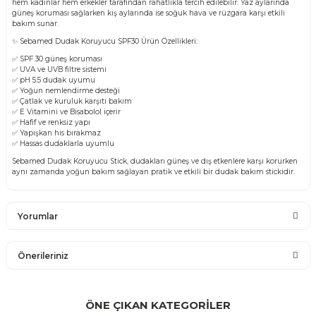
hem kadınlar hem erkekler tarafından rahatlıkla tercih edilebilir. Yaz aylarında
güneş koruması sağlarken kış aylarında ise soğuk hava ve rüzgara karşı etkili
bakım sunar.
✨ Sebamed Dudak Koruyucu SPF30 Ürün Özellikleri:
✅ SPF 30 güneş koruması
✅ UVA ve UVB filtre sistemi
✅ pH 5.5 dudak uyumu
✅ Yoğun nemlendirme desteği
✅ Çatlak ve kuruluk karşıtı bakım
✅ E Vitamini ve Bisabolol içerir
✅ Hafif ve renksiz yapı
✅ Yapışkan his bırakmaz
✅ Hassas dudaklarla uyumlu
Sebamed Dudak Koruyucu Stick, dudakları güneş ve dış etkenlere karşı korurken
aynı zamanda yoğun bakım sağlayan pratik ve etkili bir dudak bakım stickidir.
Yorumlar
Önerileriniz
Bu ürüne ilk yorumu siz yapın!
Bu ürünün fiyat bilgisi, resim, ürün açıklamalarında ve diğer
konularda yetersiz gördüğünüz noktaları öneri formunu
ÖNE ÇIKAN KATEGORİLER
Yorum Yaz
kullanarak tarafımıza iletebilirsiniz.