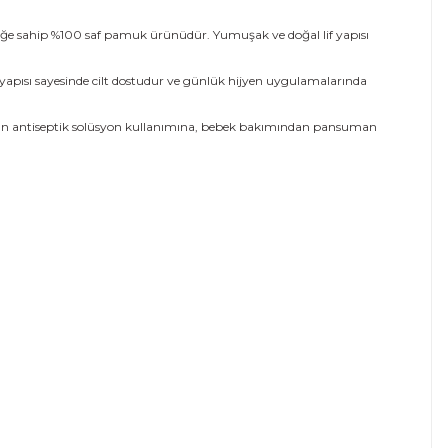
liğe sahip %100 saf pamuk ürünüdür. Yumuşak ve doğal lif yapısı
ş yapısı sayesinde cilt dostudur ve günlük hijyen uygulamalarında
ından antiseptik solüsyon kullanımına, bebek bakımından pansuman