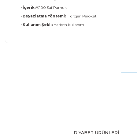
-İçerik:
%100 Saf Pamuk
-Beyazlatma Yöntemi:
Hidrojen Peroksit
-Kullanım Şekli:
Haricen Kullanım
Bu ürünün fiyat bilgisi, resim, ürün açıklamalarında ve diğer
Görüş ve önerileriniz için teşekkür ederiz.
Ürün resmi kalitesiz, bozuk veya görüntülenemiyor.
Ürün açıklamasında eksik bilgiler bulunuyor.
Ürün bilgilerinde hatalar bulunuyor.
Ürün fiyatı diğer sitelerden daha pahalı.
Bu ürüne benzer farklı alternatifler olmalı.
DİYABET ÜRÜNLERİ