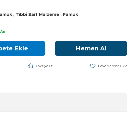
Pamuk
,
Tıbbi Sarf Malzeme
,
Pamuk
Var
pete Ekle
Hemen Al
Tavsiye Et