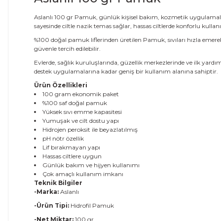
Aslanlı 100 gr Pamuk, günlük kişisel bakım, kozmetik uygulamalar
sayesinde ciltle nazik temas sağlar, hassas ciltlerde konforlu kulla
%100 doğal pamuk liflerinden üretilen Pamuk, sıvıları hızla emerek
güvenle tercih edilebilir.
Evlerde, sağlık kuruluşlarında, güzellik merkezlerinde ve ilk y
destek uygulamalarına kadar geniş bir kullanım alanına sahiptir.
Ürün Özellikleri
100 gram ekonomik paket
%100 saf doğal pamuk
Yüksek sıvı emme kapasitesi
Yumuşak ve cilt dostu yapı
Hidrojen peroksit ile beyazlatılmış
pH nötr özellik
Lif bırakmayan yapı
Hassas ciltlere uygun
Günlük bakım ve hijyen kullanımı
Çok amaçlı kullanım imkanı
Teknik Bilgiler
-Marka:
Aslanlı
-Ürün Tipi:
Hidrofil Pamuk
-Net Miktar:
100 gr