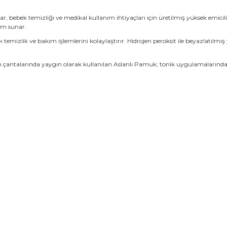
, bebek temizliği ve medikal kullanım ihtiyaçları için üretilmiş yüksek emici
nım sunar.
 temizlik ve bakım işlemlerini kolaylaştırır. Hidrojen peroksit ile beyazlatılmı
ardım çantalarında yaygın olarak kullanılan Aslanlı Pamuk; tonik uygulamalar