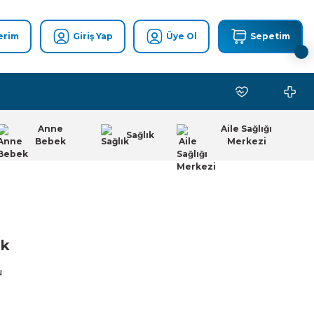
erim
Giriş Yap
Üye Ol
Sepetim
Anne
Aile Sağlığı
Sağlık
Bebek
Merkezi
uk
u