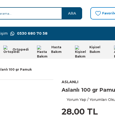
ARA
Favoril
işim
0530 680 70 58
Hasta
Kişisel
Ortopedi
Bakım
Bakım
lanlı 100 gr Pamuk
ASLANLI
Aslanlı 100 gr Pam
Yorum Yap / Yorumları Ok
28,00 TL