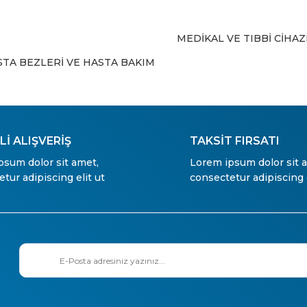
MEDİKAL VE TIBBİ CİHA
Gönder
STA BEZLERİ VE HASTA BAKIM
İ ALIŞVERİŞ
TAKSİT FIRSATI
psum dolor sit amet,
Lorem ipsum dolor sit 
tur adipiscing elit ut
consectetur adipiscing e