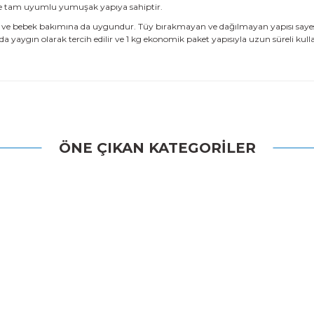
ltle tam uyumlu yumuşak yapıya sahiptir.
ir ve bebek bakımına da uygundur. Tüy bırakmayan ve dağılmayan yapısı sayesi
a yaygın olarak tercih edilir ve 1 kg ekonomik paket yapısıyla uzun süreli kull
 konularda yetersiz gördüğünüz noktaları öneri formunu kullanarak tarafı
ÖNE ÇIKAN KATEGORİLER
Bu ürüne ilk yorumu siz yapın!
Yorum Yaz