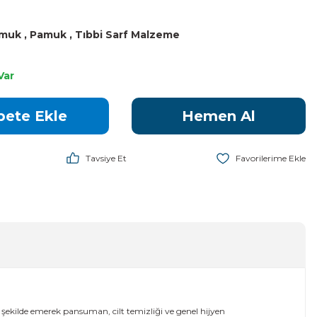
amuk
,
Pamuk
,
Tıbbi Sarf Malzeme
Var
pete Ekle
Hemen Al
Tavsiye Et
r şekilde emerek pansuman, cilt temizliği ve genel hijyen