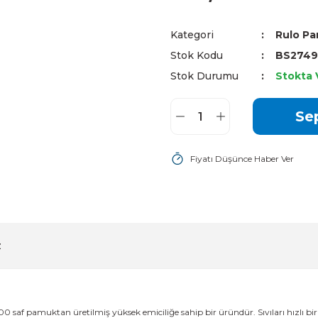
Kategori
Rulo P
Stok Kodu
BS2749
Stok Durumu
Stokta 
Se
Fiyatı Düşünce Haber Ver
z
00 saf pamuktan üretilmiş yüksek emiciliğe sahip bir üründür. Sıvıları hızlı bi