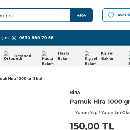
ARA
Favoril
işim
0530 680 70 58
Hasta
Kişisel
Ortopedi
Bakım
Bakım
uk Hira 1000 gr (1 kg)
HİRA
Pamuk Hira 1000 gr 
Yorum Yap / Yorumları Ok
150,00 TL