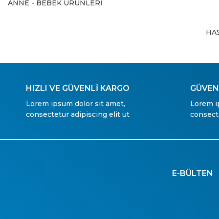
ANNE - BEBEK ÜRÜNLERİ
HA
HIZLI VE GÜVENLİ KARGO
GÜVENL
Lorem ipsum dolor sit amet,
Lorem i
consectetur adipiscing elit ut
consecte
E-BÜLTEN