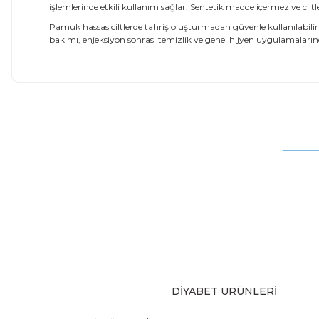
işlemlerinde etkili kullanım sağlar. Sentetik madde içermez ve ci
Pamuk hassas ciltlerde tahriş oluşturmadan güvenle kullanılabil
bakımı, enjeksiyon sonrası temizlik ve genel hijyen uygulamalarınd
Bu ürünün fiyat bilgisi, resim, ürün açıklamalarında ve diğer
Görüş ve önerileriniz için teşekkür ederiz.
Ürün resmi kalitesiz, bozuk veya görüntülenemiyor.
Ürün açıklamasında eksik bilgiler bulunuyor.
Ürün bilgilerinde hatalar bulunuyor.
Ürün fiyatı diğer sitelerden daha pahalı.
Bu ürüne benzer farklı alternatifler olmalı.
DİYABET ÜRÜNLERİ