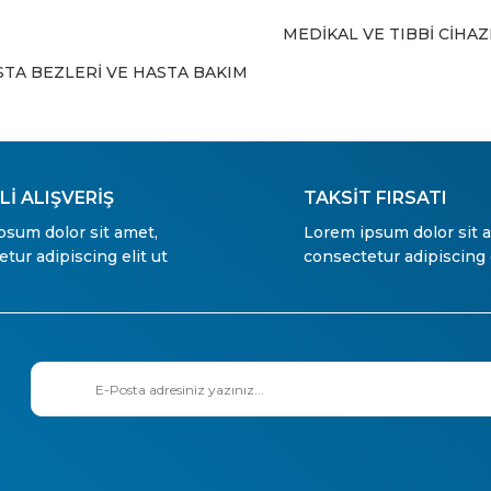
MEDİKAL VE TIBBİ CİHA
Gönder
STA BEZLERİ VE HASTA BAKIM
İ ALIŞVERİŞ
TAKSİT FIRSATI
psum dolor sit amet,
Lorem ipsum dolor sit 
tur adipiscing elit ut
consectetur adipiscing e