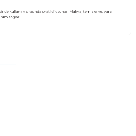
nde kullanım sırasında pratiklik sunar. Makyaj temizleme, yara
anım sağlar.
mıza iletebilirsiniz.