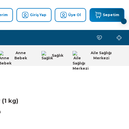
erim
Giriş Yap
Üye Ol
Sepetim
Anne
Aile Sağlığı
Sağlık
Bebek
Merkezi
(1 kg)
u