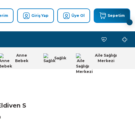
erim
Giriş Yap
Üye Ol
Sepetim
Anne
Aile Sağlığı
Sağlık
Bebek
Merkezi
Eldiven S
u