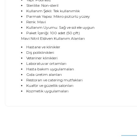
Sterilite: Non-steril
Kullanım Şekli: Tek kullanımlık
Parmak Yapısı: Mikro pütürlü yüzey
Renk: Mavi
Kullanım Uyumu: Sağ ve sol ele uygun
Paket İçeriği: 100 adet (50 çift)
Mavi Nitril Eldiven Kullanım Alanları
Hastane ve klinikler
Diş poliklinikleri
Veteriner klinikleri
Laboratuvar ortamları
Hasta bakım uygulamaları
Gıda üretim alanları
Restoran ve catering mutfakları
Kuaför ve güzellik salonları
Kozmetik uygulamaları
Bu ürünün fiyat bilgisi, resim, ürün açıklamalarında ve diğer
Görüş ve önerileriniz için teşekkür ederiz.