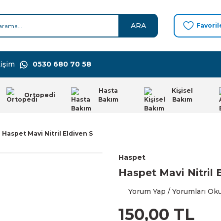
ARA
Favoril
işim
0530 680 70 58
Hasta
Kişisel
Ortopedi
Bakım
Bakım
Haspet Mavi Nitril Eldiven S
Haspet
Haspet Mavi Nitril 
Yorum Yap / Yorumları Ok
150,00 TL