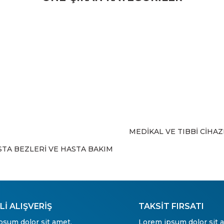
Yorum Yaz
MEDİKAL VE TIBBİ CİHA
Gönder
STA BEZLERİ VE HASTA BAKIM
İ ALIŞVERİŞ
TAKSİT FIRSATI
psum dolor sit amet,
Lorem ipsum dolor sit 