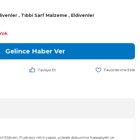
ldivenler
,
Tıbbi Sarf Malzeme
,
Eldivenler
Yok
Gelince Haber Ver
Tavsiye Et
tril Eldiven; Pudrasız nitril yapısı, yüksek dokunma hassasiyeti ve