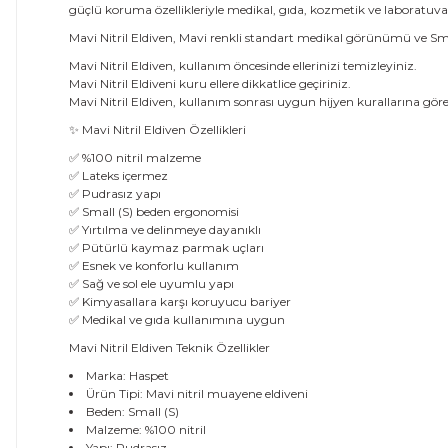
güçlü koruma özellikleriyle medikal, gıda, kozmetik ve laboratuvar 
Mavi Nitril Eldiven, Mavi renkli standart medikal görünümü ve Smal
Mavi Nitril Eldiven, kullanım öncesinde ellerinizi temizleyiniz.
Mavi Nitril Eldiveni kuru ellere dikkatlice geçiriniz.
Mavi Nitril Eldiven, kullanım sonrası uygun hijyen kurallarına gör
✨ Mavi Nitril Eldiven Özellikleri
✅ %100 nitril malzeme
✅ Lateks içermez
✅ Pudrasız yapı
✅ Small (S) beden ergonomisi
✅ Yırtılma ve delinmeye dayanıklı
✅ Pütürlü kaymaz parmak uçları
✅ Esnek ve konforlu kullanım
✅ Sağ ve sol ele uyumlu yapı
✅ Kimyasallara karşı koruyucu bariyer
✅ Medikal ve gıda kullanımına uygun
Mavi Nitril Eldiven Teknik Özellikler
Marka: Haspet
Ürün Tipi: Mavi nitril muayene eldiveni
Beden: Small (S)
Malzeme: %100 nitril
Yapı: Pudrasız