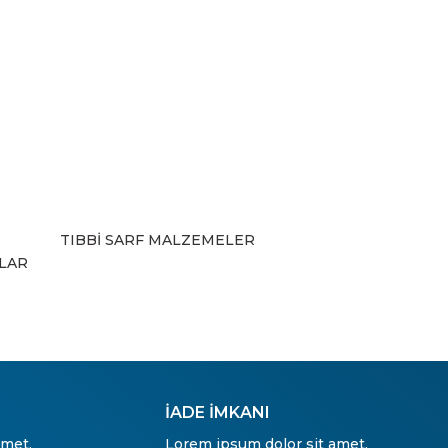
TIBBİ SARF MALZEMELER
ZLAR
İADE İMKANI
amet,
Lorem ipsum dolor sit amet,