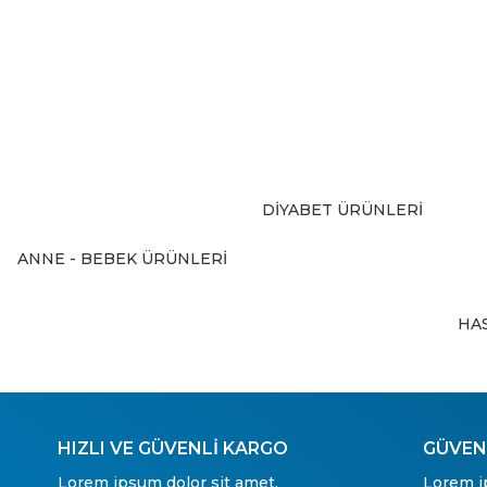
Ürün resmi kalitesiz, bozuk veya görüntülenemiyor.
Ürün açıklamasında eksik bilgiler bulunuyor.
Ürün bilgilerinde hatalar bulunuyor.
Ürün fiyatı diğer sitelerden daha pahalı.
Bu ürüne benzer farklı alternatifler olmalı.
DİYABET ÜRÜNLERİ
ANNE - BEBEK ÜRÜNLERİ
HA
HIZLI VE GÜVENLİ KARGO
GÜVENL
Lorem ipsum dolor sit amet,
Lorem i