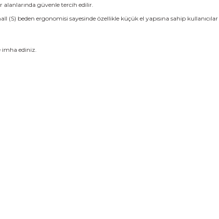
alanlarında güvenle tercih edilir.
l (S) beden ergonomisi sayesinde özellikle küçük el yapısına sahip kullanıcılar 
e imha ediniz.