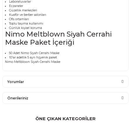
Laboratuvarlar
Eczaneler
Güzellik merkezleri
Kuaför ve berber salonları
Ofis ortamları
Toplu taşıma kullanımı
Günlük kişisel koruma
Nimo Meltblown Siyah Cerrahi
Maske Paket İçeriği
50 Adet Nimo Siyah Cerrahi Maske
10'ar adetlik 5 ayrı hijyenik paket
Nimo Meltblown Siyah Cerrahi Maske
Yorumlar
Önerileriniz
Bu ürüne ilk yorumu siz yapın!
Bu ürünün fiyat bilgisi, resim, ürün açıklamalarında ve diğer
konularda yetersiz gördüğünüz noktaları öneri formunu
ÖNE ÇIKAN KATEGORİLER
Yorum Yaz
kullanarak tarafımıza iletebilirsiniz.
Görüş ve önerileriniz için teşekkür ederiz.