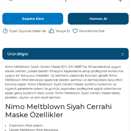
Sepete Ekle
Hemen Al
Fiyatı Düşünce Haber Ver
Tavsiye Et
Ürün Bilgisi
Nimo Meltblown Siyah Cerrahi Maske 50'li, EN 14683 Tip IIR standardına uygun
olarak üretilen, yüksek bakteri filtrasyon kapasitesine sahip profesyonel kullanıma
uygun bir koruyucu maskedir. Üç katmanlı yapısında bulunan gerçek Nimo
Meltblown filtre teknolojisi sayesinde bakteri, partikül ve damlacıklara karşı etkili
koruma sağlar. Nimo Meltblown Siyah Cerrahi Maske, konforlu kullanımı ve
hijyenik paketleme sistemi ile günlük yaşamdan profesyonel sağlık ortamlarına
kadar geniş kullanım alanı sunar. Nimo Meltblown Siyah Cerrahi Maske lateks,
paraben, naylon ve cam elyaf içermez.
Nimo Meltblown Siyah Cerrahi
Maske Özellikler
3 katmanlı filtre sistemi
Gerçek Meltblown filtre teknolojisi