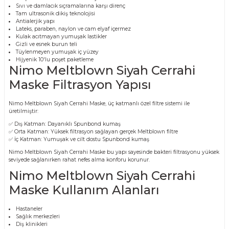
Sıvı ve damlacık sıçramalarına karşı direnç
Tam ultrasonik dikiş teknolojisi
Antialerjik yapı
Lateks, paraben, naylon ve cam elyaf içermez
Kulak acıtmayan yumuşak lastikler
Gizli ve esnek burun teli
Tüylenmeyen yumuşak iç yüzey
Hijyenik 10'lu poşet paketleme
Nimo Meltblown Siyah Cerrahi
Maske Filtrasyon Yapısı
Nimo Meltblown Siyah Cerrahi Maske, üç katmanlı özel filtre sistemi ile
üretilmiştir:
✅ Dış Katman: Dayanıklı Spunbond kumaş
✅ Orta Katman: Yüksek filtrasyon sağlayan gerçek Meltblown filtre
✅ İç Katman: Yumuşak ve cilt dostu Spunbond kumaş
Nimo Meltblown Siyah Cerrahi Maske bu yapı sayesinde bakteri filtrasyonu yüksek
seviyede sağlanırken rahat nefes alma konforu korunur.
Nimo Meltblown Siyah Cerrahi
Maske Kullanım Alanları
Hastaneler
Sağlık merkezleri
Diş klinikleri