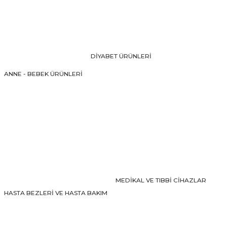
Ürün resmi kalitesiz, bozuk veya görüntülenemiyor.
Ürün açıklamasında eksik bilgiler bulunuyor.
Ürün bilgilerinde hatalar bulunuyor.
DİYABET ÜRÜNLERİ
Ürün fiyatı diğer sitelerden daha pahalı.
ANNE - BEBEK ÜRÜNLERİ
Bu ürüne benzer farklı alternatifler olmalı.
Gönder
MEDİKAL VE TIBBİ CİHAZLAR
HASTA BEZLERİ VE HASTA BAKIM