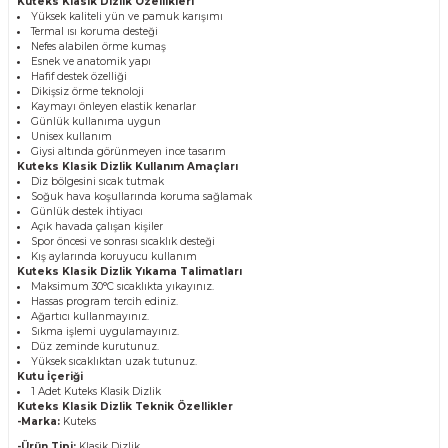
Kuteks Klasik Dizlik Özellikleri
Yüksek kaliteli yün ve pamuk karışımı
Termal ısı koruma desteği
Nefes alabilen örme kumaş
Esnek ve anatomik yapı
Hafif destek özelliği
Dikişsiz örme teknoloji
Kaymayı önleyen elastik kenarlar
Günlük kullanıma uygun
Unisex kullanım
Giysi altında görünmeyen ince tasarım
Kuteks Klasik Dizlik Kullanım Amaçları
Diz bölgesini sıcak tutmak
Soğuk hava koşullarında koruma sağlamak
Günlük destek ihtiyacı
Açık havada çalışan kişiler
Spor öncesi ve sonrası sıcaklık desteği
Kış aylarında koruyucu kullanım
Kuteks Klasik Dizlik Yıkama Talimatları
Maksimum 30°C sıcaklıkta yıkayınız.
Hassas program tercih ediniz.
Ağartıcı kullanmayınız.
Sıkma işlemi uygulamayınız.
Düz zeminde kurutunuz.
Yüksek sıcaklıktan uzak tutunuz.
Kutu İçeriği
1 Adet Kuteks Klasik Dizlik
Kuteks Klasik Dizlik Teknik Özellikler
-Marka:
Kuteks
-Ürün Tipi:
Klasik Dizlik