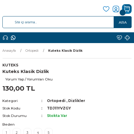
ARA
Anasayfa
Ortopedi
Kuteks Klasik Dizlik
KUTEKS
Kuteks Klasik Dizlik
Yorum Yap / Yorumları Oku
130,00 TL
Kategori
Ortopedi
,
Dizlikler
Stok Kodu
TDJ11YVZGY
Stok Durumu
Stokta Var
Beden
1
2
3
4
5