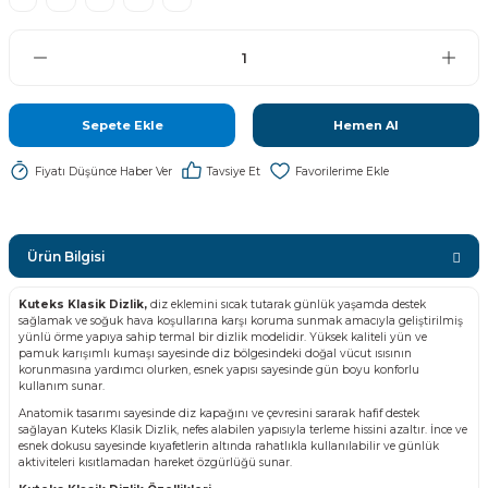
Sepete Ekle
Hemen Al
Fiyatı Düşünce Haber Ver
Tavsiye Et
Ürün Bilgisi
Kuteks Klasik Dizlik,
diz eklemini sıcak tutarak günlük yaşamda destek
sağlamak ve soğuk hava koşullarına karşı koruma sunmak amacıyla geliştirilmiş
yünlü örme yapıya sahip termal bir dizlik modelidir. Yüksek kaliteli yün ve
pamuk karışımlı kumaşı sayesinde diz bölgesindeki doğal vücut ısısının
korunmasına yardımcı olurken, esnek yapısı sayesinde gün boyu konforlu
kullanım sunar.
Anatomik tasarımı sayesinde diz kapağını ve çevresini sararak hafif destek
sağlayan Kuteks Klasik Dizlik, nefes alabilen yapısıyla terleme hissini azaltır. İnce ve
esnek dokusu sayesinde kıyafetlerin altında rahatlıkla kullanılabilir ve günlük
aktiviteleri kısıtlamadan hareket özgürlüğü sunar.