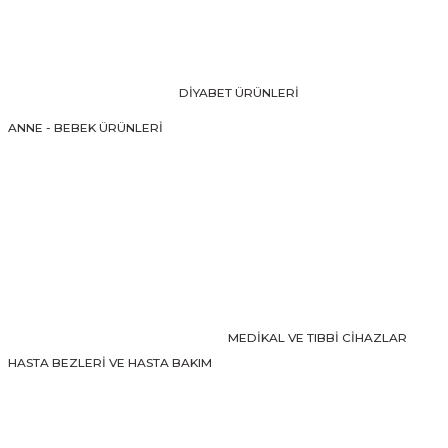
Ürün resmi kalitesiz, bozuk veya görüntülenemiyor.
Ürün açıklamasında eksik bilgiler bulunuyor.
Ürün bilgilerinde hatalar bulunuyor.
DİYABET ÜRÜNLERİ
Ürün fiyatı diğer sitelerden daha pahalı.
ANNE - BEBEK ÜRÜNLERİ
Bu ürüne benzer farklı alternatifler olmalı.
Gönder
MEDİKAL VE TIBBİ CİHAZLAR
HASTA BEZLERİ VE HASTA BAKIM