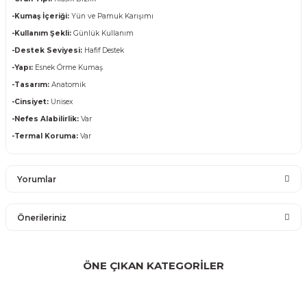
-Kumaş İçeriği:
Yün ve Pamuk Karışımı
-Kullanım Şekli:
Günlük Kullanım
-Destek Seviyesi:
Hafif Destek
-Yapı:
Esnek Örme Kumaş
-Tasarım:
Anatomik
-Cinsiyet:
Unisex
-Nefes Alabilirlik:
Var
-Termal Koruma:
Var
Yorumlar
Önerileriniz
Bu ürüne ilk yorumu siz yapın!
Bu ürünün fiyat bilgisi, resim, ürün açıklamalarında ve diğer
konularda yetersiz gördüğünüz noktaları öneri formunu
ÖNE ÇIKAN KATEGORİLER
Yorum Yaz
kullanarak tarafımıza iletebilirsiniz.
Görüş ve önerileriniz için teşekkür ederiz.