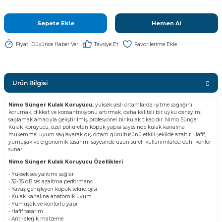
Sepete Ekle
Hemen Al
Fiyatı Düşünce Haber Ver
Tavsiye Et
Ürün Bilgisi
Nimo Sünger Kulak Koruyucu,
yüksek sesli ortamlarda işitme sağlığını
korumak, dikkat ve konsantrasyonu artırmak, daha kaliteli bir uyku deneyimi
sağlamak amacıyla geliştirilmiş profesyonel bir kulak tıkacıdır. Nimo Sünger
Kulak Koruyucu, özel poliüretan köpük yapısı sayesinde kulak kanalına
mükemmel uyum sağlayarak dış ortam gürültüsünü etkili şekilde azaltır. Hafif,
yumuşak ve ergonomik tasarımı sayesinde uzun süreli kullanımlarda dahi konfor
sunar.
Nimo Sünger Kulak Koruyucu Özellikleri
• Yüksek ses yalıtımı sağlar
• 32-35 dB ses azaltma performansı
• Yavaş genişleyen köpük teknolojisi
• Kulak kanalına anatomik uyum
• Yumuşak ve konforlu yapı
• Hafif tasarım
• Anti-alerjik malzeme