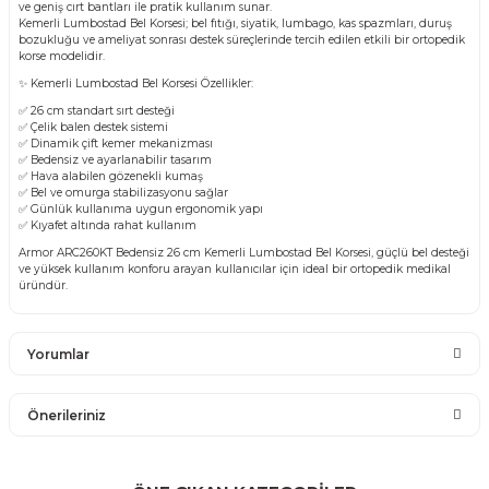
ve geniş cırt bantları ile pratik kullanım sunar.
Kemerli Lumbostad Bel Korsesi; bel fıtığı, siyatik, lumbago, kas spazmları, duruş
bozukluğu ve ameliyat sonrası destek süreçlerinde tercih edilen etkili bir ortopedik
korse modelidir.
✨ Kemerli Lumbostad Bel Korsesi Özellikler:
✅ 26 cm standart sırt desteği
✅ Çelik balen destek sistemi
✅ Dinamik çift kemer mekanizması
✅ Bedensiz ve ayarlanabilir tasarım
✅ Hava alabilen gözenekli kumaş
✅ Bel ve omurga stabilizasyonu sağlar
✅ Günlük kullanıma uygun ergonomik yapı
✅ Kıyafet altında rahat kullanım
Armor ARC260KT Bedensiz 26 cm Kemerli Lumbostad Bel Korsesi, güçlü bel desteği
ve yüksek kullanım konforu arayan kullanıcılar için ideal bir ortopedik medikal
üründür.
Yorumlar
Önerileriniz
Bu ürüne ilk yorumu siz yapın!
Bu ürünün fiyat bilgisi, resim, ürün açıklamalarında ve diğer
konularda yetersiz gördüğünüz noktaları öneri formunu