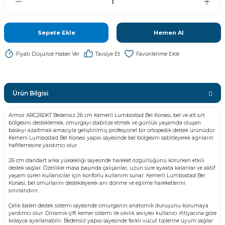
Sepete Ekle
Hemen Al
Fiyatı Düşünce Haber Ver
Tavsiye Et
Ürün Bilgisi
Armor ARC260KT Bedensiz 26 cm Kemerli Lumbostad Bel Korsesi, bel ve alt sırt
bölgesini desteklemek, omurgayı stabilize etmek ve günlük yaşamda oluşan
baskıyı azaltmak amacıyla geliştirilmiş profesyonel bir ortopedik destek ürünüdür.
Kemerli Lumbostad Bel Korsesi yapısı sayesinde bel bölgesini sabitleyerek ağrıların
hafiflemesine yardımcı olur.
26 cm standart arka yüksekliği sayesinde hareket özgürlüğünü korurken etkili
destek sağlar. Özellikle masa başında çalışanlar, uzun süre ayakta kalanlar ve aktif
yaşam süren kullanıcılar için konforlu kullanım sunar. Kemerli Lumbostad Bel
Korsesi, bel omurlarını destekleyerek ani dönme ve eğilme hareketlerini
sınırlandırır.
Çelik balen destek sistemi sayesinde omurganın anatomik duruşunu korumaya
yardımcı olur. Dinamik çift kemer sistemi ile sıkılık seviyesi kullanıcı ihtiyacına göre
kolayca ayarlanabilir. Bedensiz yapısı sayesinde farklı vücut tiplerine uyum sağlar