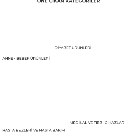
ÖNE ÇIKAN KATEGORİLER
Yorum Yaz
kullanarak tarafımıza iletebilirsiniz.
Görüş ve önerileriniz için teşekkür ederiz.
Ürün resmi kalitesiz, bozuk veya görüntülenemiyor.
Ürün açıklamasında eksik bilgiler bulunuyor.
Ürün bilgilerinde hatalar bulunuyor.
DİYABET ÜRÜNLERİ
Ürün fiyatı diğer sitelerden daha pahalı.
ANNE - BEBEK ÜRÜNLERİ
Bu ürüne benzer farklı alternatifler olmalı.
Gönder
MEDİKAL VE TIBBİ CİHAZLAR
HASTA BEZLERİ VE HASTA BAKIM