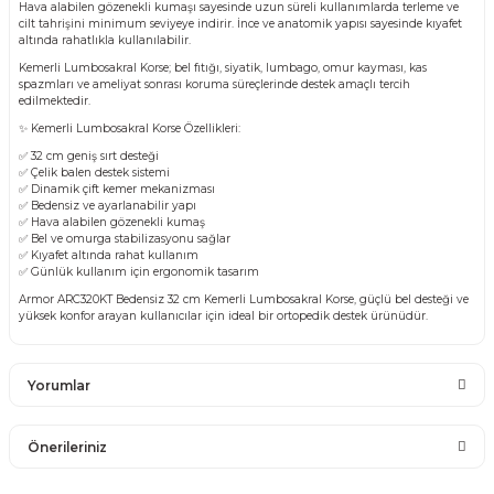
Hava alabilen gözenekli kumaşı sayesinde uzun süreli kullanımlarda terleme ve
cilt tahrişini minimum seviyeye indirir. İnce ve anatomik yapısı sayesinde kıyafet
altında rahatlıkla kullanılabilir.
Kemerli Lumbosakral Korse; bel fıtığı, siyatik, lumbago, omur kayması, kas
spazmları ve ameliyat sonrası koruma süreçlerinde destek amaçlı tercih
edilmektedir.
✨ Kemerli Lumbosakral Korse Özellikleri:
✅ 32 cm geniş sırt desteği
✅ Çelik balen destek sistemi
✅ Dinamik çift kemer mekanizması
✅ Bedensiz ve ayarlanabilir yapı
✅ Hava alabilen gözenekli kumaş
✅ Bel ve omurga stabilizasyonu sağlar
✅ Kıyafet altında rahat kullanım
✅ Günlük kullanım için ergonomik tasarım
Armor ARC320KT Bedensiz 32 cm Kemerli Lumbosakral Korse, güçlü bel desteği ve
yüksek konfor arayan kullanıcılar için ideal bir ortopedik destek ürünüdür.
Yorumlar
Önerileriniz
Bu ürüne ilk yorumu siz yapın!