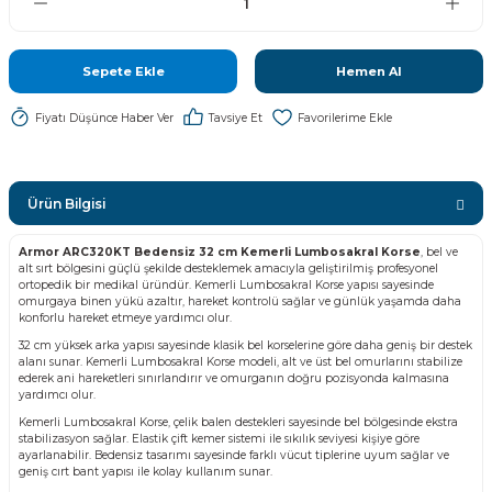
Sepete Ekle
Hemen Al
Fiyatı Düşünce Haber Ver
Tavsiye Et
Ürün Bilgisi
Armor ARC320KT Bedensiz 32 cm Kemerli Lumbosakral Korse
, bel ve
alt sırt bölgesini güçlü şekilde desteklemek amacıyla geliştirilmiş profesyonel
ortopedik bir medikal üründür. Kemerli Lumbosakral Korse yapısı sayesinde
omurgaya binen yükü azaltır, hareket kontrolü sağlar ve günlük yaşamda daha
konforlu hareket etmeye yardımcı olur.
32 cm yüksek arka yapısı sayesinde klasik bel korselerine göre daha geniş bir destek
alanı sunar. Kemerli Lumbosakral Korse modeli, alt ve üst bel omurlarını stabilize
ederek ani hareketleri sınırlandırır ve omurganın doğru pozisyonda kalmasına
yardımcı olur.
Kemerli Lumbosakral Korse, çelik balen destekleri sayesinde bel bölgesinde ekstra
stabilizasyon sağlar. Elastik çift kemer sistemi ile sıkılık seviyesi kişiye göre
ayarlanabilir. Bedensiz tasarımı sayesinde farklı vücut tiplerine uyum sağlar ve
geniş cırt bant yapısı ile kolay kullanım sunar.