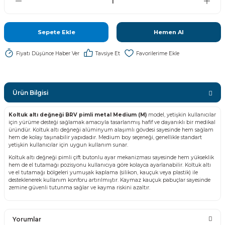
Sepete Ekle
Hemen Al
Fiyatı Düşünce Haber Ver
Tavsiye Et
Ürün Bilgisi
Koltuk altı değneği BRV pimli metal Medium (M)
model, yetişkin kullanıcılar
için yürüme desteği sağlamak amacıyla tasarlanmış hafif ve dayanıklı bir medikal
üründür. Koltuk altı değneği alüminyum alaşımlı gövdesi sayesinde hem sağlam
hem de kolay taşınabilir yapıdadır. Medium boy seçeneği, genellikle standart
yetişkin kullanıcılar için uygun kullanım sunar.
Koltuk altı değneği pimli çift butonlu ayar mekanizması sayesinde hem yükseklik
hem de el tutamağı pozisyonu kullanıcıya göre kolayca ayarlanabilir. Koltuk altı
ve el tutamağı bölgeleri yumuşak kaplama (silikon, kauçuk veya plastik) ile
desteklenerek kullanım konforu artırılmıştır. Kaymaz kauçuk pabuçlar sayesinde
zemine güvenli tutunma sağlar ve kayma riskini azaltır.
Yorumlar