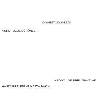
Ürün resmi kalitesiz, bozuk veya görüntülenemiyor.
Ürün açıklamasında eksik bilgiler bulunuyor.
Ürün bilgilerinde hatalar bulunuyor.
DİYABET ÜRÜNLERİ
Ürün fiyatı diğer sitelerden daha pahalı.
ANNE - BEBEK ÜRÜNLERİ
Bu ürüne benzer farklı alternatifler olmalı.
Gönder
MEDİKAL VE TIBBİ CİHAZLAR
HASTA BEZLERİ VE HASTA BAKIM