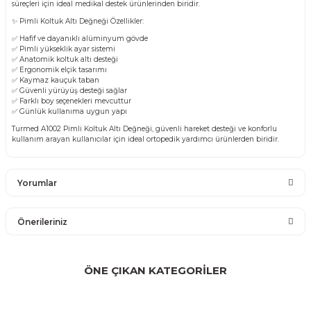
süreçleri için ideal medikal destek ürünlerinden biridir.
✨ Pimli Koltuk Altı Değneği Özellikler:
✅ Hafif ve dayanıklı alüminyum gövde
✅ Pimli yükseklik ayar sistemi
✅ Anatomik koltuk altı desteği
✅ Ergonomik elçik tasarımı
✅ Kaymaz kauçuk taban
✅ Güvenli yürüyüş desteği sağlar
✅ Farklı boy seçenekleri mevcuttur
✅ Günlük kullanıma uygun yapı
Turmed A1002 Pimli Koltuk Altı Değneği, güvenli hareket desteği ve konforlu
kullanım arayan kullanıcılar için ideal ortopedik yardımcı ürünlerden biridir.
Yorumlar
Önerileriniz
Bu ürüne ilk yorumu siz yapın!
Bu ürünün fiyat bilgisi, resim, ürün açıklamalarında ve diğer
konularda yetersiz gördüğünüz noktaları öneri formunu
ÖNE ÇIKAN KATEGORİLER
Yorum Yaz
kullanarak tarafımıza iletebilirsiniz.
Görüş ve önerileriniz için teşekkür ederiz.