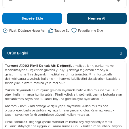
Sepete Ekle
Hemen Al
Fiyatı Düşünce Haber Ver
Tavsiye Et
Ürün Bilgisi
Turmed A1002 Pimli Koltuk Altı Değneği,
ameliyat, kırık, burkulma ve
rehabilitasyon süreçlerinde güvenli yürüyüş desteği sağlamak amacıyla
geliştirilmiş hafif ve dayanıklı medikal yardımcı üründür. Pimli koltuk altı
değneği yapısı sayesinde kullanıcının hareket kabiliyetini desteklerken bacaklara
binen yükün azaltılmasına yardımcı olur.
Yüksek dayanımlı alüminyum gövdesi sayesinde hafif kullanım sunar ve uzun
süreli kullanımlarda konfor sağlar. Pimli koltuk altı değneği, basma butonlu ayar
mekanizması sayesinde kullanıcı boyuna göre kolayca ayarlanabilir.
Anatomik koltuk altı desteği ve elçik yapısı sayesinde kullanım sırasında
oluşabilecek baskı ve sürtünmeyi azaltmaya yardımcı olur. Kaymaz kauçuk
tabanı sayesinde farklı zeminlerde güvenli kullanım sağlar.
Pimli koltuk altı değneği, çocuk, standart ve battal boy seçenekleriyle farklı
kullanıcı ihtiyaçlarına uygun kullanım sunar. Günlük kullanım ve rehabilitasyon