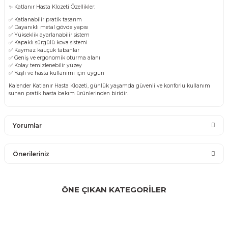
✨ Katlanır Hasta Klozeti Özellikler:
✅ Katlanabilir pratik tasarım
✅ Dayanıklı metal gövde yapısı
✅ Yükseklik ayarlanabilir sistem
✅ Kapaklı sürgülü kova sistemi
✅ Kaymaz kauçuk tabanlar
✅ Geniş ve ergonomik oturma alanı
✅ Kolay temizlenebilir yüzey
✅ Yaşlı ve hasta kullanımı için uygun
Kalender Katlanır Hasta Klozeti, günlük yaşamda güvenli ve konforlu kullanım
sunan pratik hasta bakım ürünlerinden biridir.
Yorumlar
Önerileriniz
Bu ürüne ilk yorumu siz yapın!
Bu ürünün fiyat bilgisi, resim, ürün açıklamalarında ve diğer
konularda yetersiz gördüğünüz noktaları öneri formunu
ÖNE ÇIKAN KATEGORİLER
Yorum Yaz
kullanarak tarafımıza iletebilirsiniz.
Görüş ve önerileriniz için teşekkür ederiz.