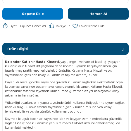
Sepete Ekle
Hemen Al
Fiyatı Düşünce Haber Ver
Tavsiye Et
Ürün Bilgisi
Kalender Katlanır Hasta Klozeti,
yaşlı, engelli ve hareket kısıtlılığı yaşayan
kullanıcıların tuvalet ihtiyaçlarını daha konforlu şekilde karşılayabilmesi için
tasarlanmış pratik medikal destek ürünüdür. Katlanır Hasta Klozeti yapısı
sayesinde ev içerisinde kolay kullanım ve taşıma avantajı sunar.
Dayanıklı metal gövdesi sayesinde güvenli kullanım sağlarken elektrostatik boya
kaplaması sayesinde paslanmaya karşı dayanıklılık sunar. Katlanır Hasta Klozeti,
katlanabilir tasarımı sayesinde kullanılmadığı zaman az yer kaplayarak kolay
saklama imkanı sağlar.
Yüksekliği ayarlanabilir yapısı sayesinde farklı kullanıcı ihtiyaçlarına uyum sağlar.
Kapaklı sürgülü kova sistemi sayesinde hijyenik kullanım sunarken kolay
temizlenebilir yapısıyla günlük kullanıma uygundur.
Kaymaz kauçuk tabanları sayesinde ıslak ve kaygan zeminlerde ekstra güvenlik
sağlar. Oda içinde kullanımın yanı sıra mevcut klozet üzerine destek amaçlı da
kullanılabilmektedir.