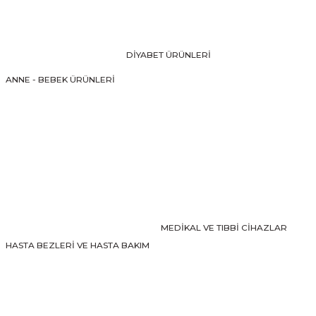
Ürün resmi kalitesiz, bozuk veya görüntülenemiyor.
Ürün açıklamasında eksik bilgiler bulunuyor.
Ürün bilgilerinde hatalar bulunuyor.
DİYABET ÜRÜNLERİ
Ürün fiyatı diğer sitelerden daha pahalı.
ANNE - BEBEK ÜRÜNLERİ
Bu ürüne benzer farklı alternatifler olmalı.
Gönder
MEDİKAL VE TIBBİ CİHAZLAR
HASTA BEZLERİ VE HASTA BAKIM