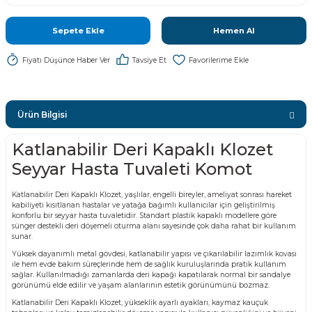
Sepete Ekle
Hemen Al
Fiyatı Düşünce Haber Ver
Tavsiye Et
Ürün Bilgisi
Katlanabilir Deri Kapaklı Klozet
Seyyar Hasta Tuvaleti Komot
Katlanabilir Deri Kapaklı Klozet, yaşlılar, engelli bireyler, ameliyat sonrası hareket
kabiliyeti kısıtlanan hastalar ve yatağa bağımlı kullanıcılar için geliştirilmiş
konforlu bir seyyar hasta tuvaletidir. Standart plastik kapaklı modellere göre
sünger destekli deri döşemeli oturma alanı sayesinde çok daha rahat bir kullanım
sunar.
Yüksek dayanımlı metal gövdesi, katlanabilir yapısı ve çıkarılabilir lazımlık kovası
ile hem evde bakım süreçlerinde hem de sağlık kuruluşlarında pratik kullanım
sağlar. Kullanılmadığı zamanlarda deri kapağı kapatılarak normal bir sandalye
görünümü elde edilir ve yaşam alanlarının estetik görünümünü bozmaz.
Katlanabilir Deri Kapaklı Klozet, yükseklik ayarlı ayakları, kaymaz kauçuk