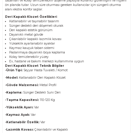
tabanları ve kolay temizlenebilir döşeme yapısıyla kullanıcı güvenliğini ve hijyeni
ön planda tutar. Uzun süre oturması gereken kullanıcılar için süngerli oturma
alanı ekstra konfor sağlar.
Deri Kapaklı Klozet Özellikleri
Katlanabilir ve taşınabilir tasarım
Sünger destekli deri döşemeli oturak
Deri kapaklı estetik görünüm
Dayanıklı metal gövde
Çıkarılabilir kapaklı lazımlık kovası
Yükseklik ayarlanabilir ayaklar
Kaymaz kauçuk taban sistemi
Paslanmaya dayanıklı boya kaplama
Kolay temizlenebilir yüzey
Ev, hastane ve bakım merkezi kullanımına uygun
Deri Kapaklı Klozet Teknik Bilgiler
-Ürün Tipi:
Seyyar Hasta Tuvaleti / Komot
-Model:
Katlanabilir Deri Kapaklı Klozet
-Gövde Malzemesi:
Metal Profil
-Kaplama:
Sünger Destekli Suni Deri
-Taşıma Kapasitesi:
110-120 Kg
-Yükseklik Ayarı:
Var
-Kaymaz Ayak:
Var
-Katlanabilir Özellik:
Var
-Lazımlık Kovası:
Çıkarılabilir ve Kapaklı