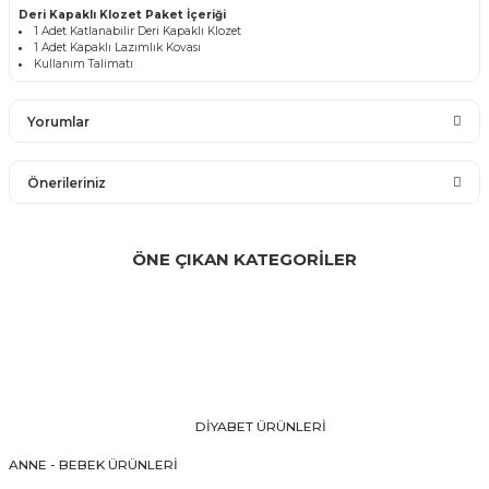
Deri Kapaklı Klozet Paket İçeriği
1 Adet Katlanabilir Deri Kapaklı Klozet
1 Adet Kapaklı Lazımlık Kovası
Kullanım Talimatı
Yorumlar
Önerileriniz
Bu ürüne ilk yorumu siz yapın!
Bu ürünün fiyat bilgisi, resim, ürün açıklamalarında ve diğer
konularda yetersiz gördüğünüz noktaları öneri formunu
ÖNE ÇIKAN KATEGORİLER
Yorum Yaz
kullanarak tarafımıza iletebilirsiniz.
Görüş ve önerileriniz için teşekkür ederiz.
Ürün resmi kalitesiz, bozuk veya görüntülenemiyor.
Ürün açıklamasında eksik bilgiler bulunuyor.
Ürün bilgilerinde hatalar bulunuyor.
DİYABET ÜRÜNLERİ
Ürün fiyatı diğer sitelerden daha pahalı.
ANNE - BEBEK ÜRÜNLERİ
Bu ürüne benzer farklı alternatifler olmalı.