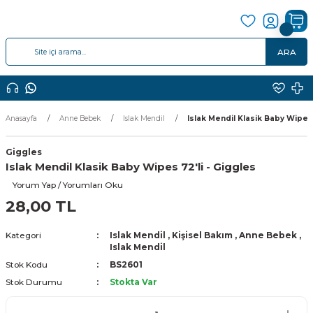
ARA
Anasayfa
Anne Bebek
Islak Mendil
Islak Mendil Klasik Baby Wipes 
Giggles
Islak Mendil Klasik Baby Wipes 72'li - Giggles
Yorum Yap / Yorumları Oku
28,00 TL
Kategori
Islak Mendil
,
Kişisel Bakım
,
Anne Bebek
,
Islak Mendil
Stok Kodu
BS2601
Stok Durumu
Stokta Var