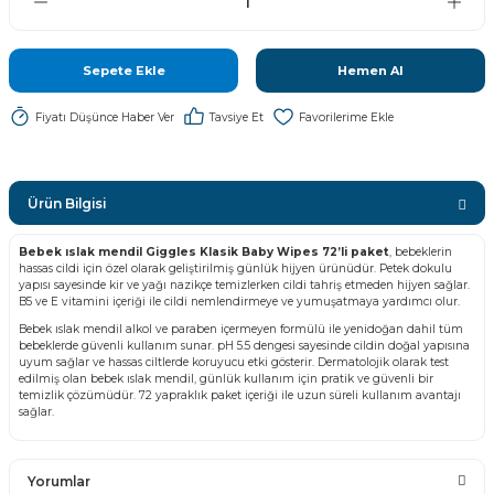
Sepete Ekle
Hemen Al
Fiyatı Düşünce Haber Ver
Tavsiye Et
Ürün Bilgisi
Bebek ıslak mendil Giggles Klasik Baby Wipes 72’li paket
, bebeklerin
hassas cildi için özel olarak geliştirilmiş günlük hijyen ürünüdür. Petek dokulu
yapısı sayesinde kir ve yağı nazikçe temizlerken cildi tahriş etmeden hijyen sağlar.
B5 ve E vitamini içeriği ile cildi nemlendirmeye ve yumuşatmaya yardımcı olur.
Bebek ıslak mendil alkol ve paraben içermeyen formülü ile yenidoğan dahil tüm
bebeklerde güvenli kullanım sunar. pH 5.5 dengesi sayesinde cildin doğal yapısına
uyum sağlar ve hassas ciltlerde koruyucu etki gösterir. Dermatolojik olarak test
edilmiş olan bebek ıslak mendil, günlük kullanım için pratik ve güvenli bir
temizlik çözümüdür. 72 yapraklık paket içeriği ile uzun süreli kullanım avantajı
sağlar.
Yorumlar