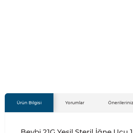
Ürün Bilgisi
Yorumlar
Önerilerini
Beybi 21G Yeşil Steril İğne Ucu 