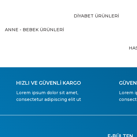
Bu ürüne benzer farklı alternatifler olmalı.
DİYABET ÜRÜNLERİ
ANNE - BEBEK ÜRÜNLERİ
HA
HIZLI VE GÜVENLİ KARGO
GÜVENL
Lorem ipsum dolor sit amet,
Lorem i
consectetur adipiscing elit ut
consecte
E-BÜLTEN