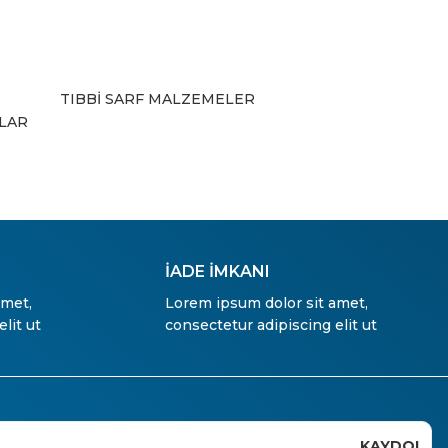
TIBBİ SARF MALZEMELER
ZLAR
İADE İMKANI
amet,
Lorem ipsum dolor sit amet,
lit ut
consectetur adipiscing elit ut
KAYDOL