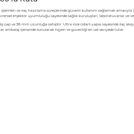
a işlemleri ve ilaç hazırlama süreçlerinde güvenli kullanım sağlamak amacıyla ü
e evrensel enjektör uyumluluğu sayesinde sağlık kuruluşları, laboratuvarlar ve ve
 çap ve 38 mm uzunluğa sahiptir. Ultra ince cidarlı yapısı sayesinde ilaç akışı
ster ambalaj içerisinde sunularak hijyen ve güvenliği en üst seviyede tutar.