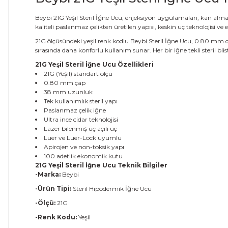
Beybi 21G Yeşil Steril İğne Ucu, enjeksiyon uygulamaları, kan alm
kaliteli paslanmaz çelikten üretilen yapısı, keskin uç teknolojisi v
21G ölçüsündeki yeşil renk kodlu Beybi Steril İğne Ucu, 0.80 mm dış
sırasında daha konforlu kullanım sunar. Her bir iğne tekli steril bli
21G Yeşil Steril İğne Ucu Özellikleri
21G (Yeşil) standart ölçü
0.80 mm çap
38 mm uzunluk
Tek kullanımlık steril yapı
Paslanmaz çelik iğne
Ultra ince cidar teknolojisi
Lazer bilenmiş üç açılı uç
Luer ve Luer-Lock uyumlu
Apirojen ve non-toksik yapı
100 adetlik ekonomik kutu
21G Yeşil Steril İğne Ucu Teknik Bilgiler
-Marka:
Beybi
-Ürün Tipi:
Steril Hipodermik İğne Ucu
-Ölçü:
21G
-Renk Kodu:
Yeşil