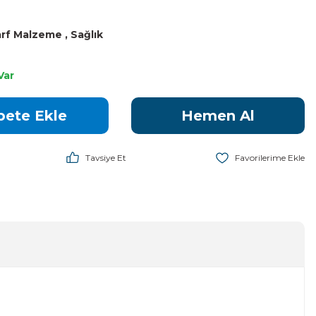
arf Malzeme
,
Sağlık
Var
pete Ekle
Hemen Al
Tavsiye Et