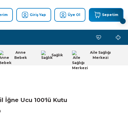
erim
Giriş Yap
Üye Ol
Sepetim
Anne
Aile Sağlığı
Sağlık
Bebek
Merkezi
il İğne Ucu 100'lü Kutu
u