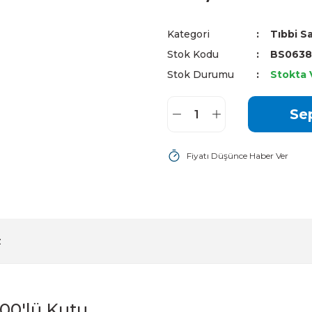
Kategori
Tıbbi S
Stok Kodu
BS0638
Stok Durumu
Stokta 
Se
Fiyatı Düşünce Haber Ver
z
100'lü Kutu