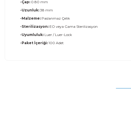
-Çap:
0.80 mm
-Uzunluk:
38 mm
-Malzeme:
Paslanmaz Çelik
-Sterilizasyon:
EO veya Gama Sterilizasyon
-Uyumluluk:
Luer / Luer-Lock
-Paket İçeriği:
100 Adet
Bu ürünün fiyat bilgisi, resim, ürün açıklamalarında ve diğer
Görüş ve önerileriniz için teşekkür ederiz.
Ürün resmi kalitesiz, bozuk veya görüntülenemiyor.
Ürün açıklamasında eksik bilgiler bulunuyor.
Ürün bilgilerinde hatalar bulunuyor.
Ürün fiyatı diğer sitelerden daha pahalı.