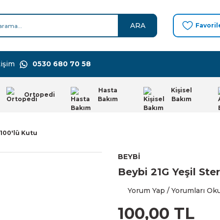
ARA
Favoril
işim
0530 680 70 58
Hasta
Kişisel
Ortopedi
Bakım
Bakım
 100'lü Kutu
BEYBİ
Beybi 21G Yeşil Ster
Yorum Yap / Yorumları Ok
100,00 TL