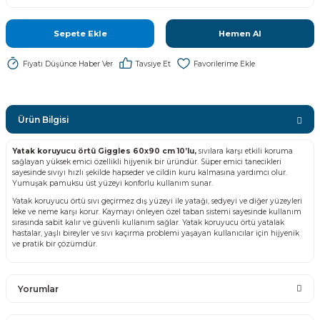
Sepete Ekle
Hemen Al
Fiyatı Düşünce Haber Ver
Tavsiye Et
Ürün Bilgisi
Yatak koruyucu örtü Giggles 60x90 cm 10’lu,
sıvılara karşı etkili koruma
sağlayan yüksek emici özellikli hijyenik bir üründür. Süper emici tanecikleri
sayesinde sıvıyı hızlı şekilde hapseder ve cildin kuru kalmasına yardımcı olur.
Yumuşak pamuksu üst yüzeyi konforlu kullanım sunar.
Yatak koruyucu örtü sıvı geçirmez dış yüzeyi ile yatağı, sedyeyi ve diğer yüzeyleri
leke ve neme karşı korur. Kaymayı önleyen özel taban sistemi sayesinde kullanım
sırasında sabit kalır ve güvenli kullanım sağlar. Yatak koruyucu örtü yatalak
hastalar, yaşlı bireyler ve sıvı kaçırma problemi yaşayan kullanıcılar için hijyenik
ve pratik bir çözümdür.
Yorumlar