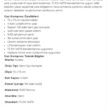
yara yüzeyinde lif veya iplik bırakmaz. TS EN 14079 standartlarına uygun nefes
alabilen yapısı sayesinde yara bölgesinin hava almasına yardımcı olarak iyileşme
sürecini destekler ve pansuman konforunu artırır.
Gaz Kompres Özellikleri
7.5 x 7.5 cm ölçülerindedir
4 katlı yüksek emici yapı
Toplam 100 adet steril gaz kompres
4x25 özel steril paket sistemi
%100 saf pamuk içerik
Tek kullanımlık steril yapı
Cerrahi katlama teknolojisi
Lif bırakmayan özel üretim
TS EN 14079 standartlarına uygundur
Hastane, klinik ve ev kullanımına uygundur
Gaz Kompres Teknik Bilgiler
-Marka:
Kuteks
-Ürün Tipi:
Steril Gaz Kompres
-Ölçü:
7.5 x 7.5 cm
-Kat Sayısı:
4 Katlı
-Paket İçeriği:
100 Adet (4x25)
-Malzeme:
%100 Pamuk
-Sterilite:
Steril
-Standart:
TS EN 14079