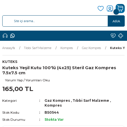
ARA
Anasayfa
Tıbbi Sarf Malzeme
Kompres
Gaz Kompres
Kuteks Yeş
KUTEKS
Kuteks Yeşil Kutu 100'lü (4x25) Steril Gaz Kompres
7.5x7.5 cm
Yorum Yap / Yorumları Oku
165,00 TL
Kategori
Gaz Kompres
,
Tıbbi Sarf Malzeme
,
Kompres
Stok Kodu
BS0544
Stok Durumu
Stokta Var