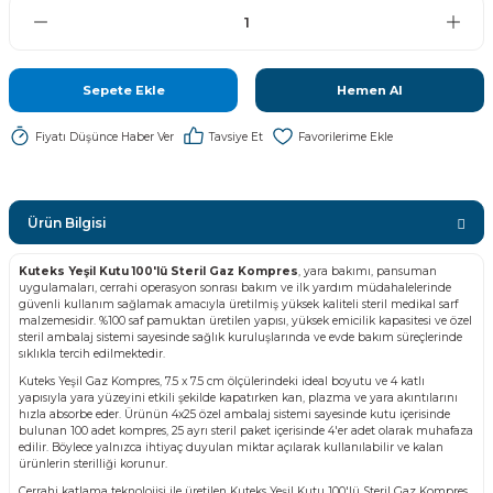
Sepete Ekle
Hemen Al
Fiyatı Düşünce Haber Ver
Tavsiye Et
Ürün Bilgisi
Kuteks Yeşil Kutu 100'lü Steril Gaz Kompres
, yara bakımı, pansuman
uygulamaları, cerrahi operasyon sonrası bakım ve ilk yardım müdahalelerinde
güvenli kullanım sağlamak amacıyla üretilmiş yüksek kaliteli steril medikal sarf
malzemesidir. %100 saf pamuktan üretilen yapısı, yüksek emicilik kapasitesi ve özel
steril ambalaj sistemi sayesinde sağlık kuruluşlarında ve evde bakım süreçlerinde
sıklıkla tercih edilmektedir.
Kuteks Yeşil Gaz Kompres, 7.5 x 7.5 cm ölçülerindeki ideal boyutu ve 4 katlı
yapısıyla yara yüzeyini etkili şekilde kapatırken kan, plazma ve yara akıntılarını
hızla absorbe eder. Ürünün 4x25 özel ambalaj sistemi sayesinde kutu içerisinde
bulunan 100 adet kompres, 25 ayrı steril paket içerisinde 4'er adet olarak muhafaza
edilir. Böylece yalnızca ihtiyaç duyulan miktar açılarak kullanılabilir ve kalan
ürünlerin sterilliği korunur.
Cerrahi katlama teknolojisi ile üretilen Kuteks Yeşil Kutu 100'lü Steril Gaz Kompres,