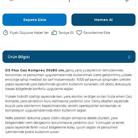
Sepete Ekle
Hemen Al
Fiyatı Düşünce Haber Ver
Tavsiye Et
Ürün Bilgisi
DS Plus Gaz Kompres 30x80 cm,
geniş yara yüzeylerinin temizlenmesi,
korunması ve pansuman uygulamalarında kullanılmak üzere geliştirilmiş yüksek
emiciliğe sahip medikal bir sarf malzemesidir. %100 saf pamuk ipliğinden üretilen
yapısı sayesinde yara bakımında güvenli kullanım sunarken, cilt dostu dokusuyla
hassas bölgelerde konforlu uygulama sağlar.
Yüksek hidrofil özelliği sayesinde kan, yara akıntısı ve diğer sıvıları hızla emen Gaz
Kompres, yara çevresinin kuru kalmasına yardımcı olur. Geniş ebatları sayesinde
büyük yara alanlarının kapatılmasında, cerrahi operasyonlar sonrasında ve
kompresyon uygulamalarında etkili kullanım sağlar.
Nefes alabilen dokuma yapısı cildin oksijen almasına destek olurken, yara
bölgesindeki nem dengesinin korunmasına yardımcı olur. Yumuşak ve esnek
yapısı sayesinde farklı vücut bölgelerine kolay uyum sağlar ve pansuman
işlemlerinde pratik kullanım sunar.