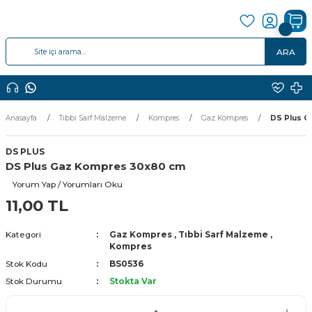
ARA
Anasayfa
Tıbbi Sarf Malzeme
Kompres
Gaz Kompres
DS Plus 
DS PLUS
DS Plus Gaz Kompres 30x80 cm
Yorum Yap / Yorumları Oku
11,00 TL
Kategori
Gaz Kompres
,
Tıbbi Sarf Malzeme
,
Kompres
Stok Kodu
BS0536
Stok Durumu
Stokta Var