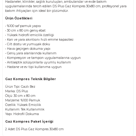
Hastaneler, klinikler, sağlık kuruluşları, ambulanslar ve evde bakım
uygulamalarında tercih edilen DS Plus Gaz Kompres 30x80 cm, profesyonel yara
bakım ihtiyaçları için ideal bir çözümdür.
Ürün Özellikleri
• %100 saf pamuk yapısı
• 30 cm x 80 cm geniş ebat
• Yüksek hidrofil emicilik özelliği
• Kan ve yara akıntısını hızlı emme kapasitesi
• Cilt dostu ve yumuşak doku
• Hava geçirgen dokuma yapı
• Geniş yara alanlarında kullanım
• Kompresyon ve tampon uygulamalarına uygun
• Antiseptik solüsyonlarla uyumlu kullanım
• Hastane ve ev tipi kullanıma uygun
Gaz Kompres Teknik Bilgiler
Ürün Tipi: Gazlı Bez
Marka: DS Plus
Ölçü: 30 cm x 80 cm
Malzeme: %100 Pamuk
Özellik: Yüksek Emicilik
Kullanım: Tek Kullanımlık
Yapı: Hidrofil Dokuma
Gaz Kompres Paket İçeriği
2 Adet DS Plus Gaz Kompres 30x80 cm