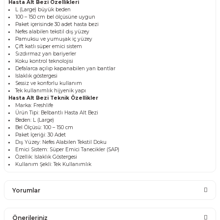
Hasta Alt Bezi Özellikleri
L (Large) büyük beden
100 – 150 cm bel ölçüsüne uygun
Paket içerisinde 30 adet hasta bezi
Nefes alabilen tekstil dış yüzey
Pamuksu ve yumuşak iç yüzey
Çift katlı süper emici sistem
Sızdırmaz yan bariyerler
Koku kontrol teknolojisi
Defalarca açılıp kapanabilen yan bantlar
Islaklık göstergesi
Sessiz ve konforlu kullanım
Tek kullanımlık hijyenik yapı
Hasta Alt Bezi Teknik Özellikler
Marka: Freshlife
Ürün Tipi: Belbantlı Hasta Alt Bezi
Beden: L (Large)
Bel Ölçüsü: 100 – 150 cm
Paket İçeriği: 30 Adet
Dış Yüzey: Nefes Alabilen Tekstil Doku
Emici Sistem: Süper Emici Tanecikler (SAP)
Özellik: Islaklık Göstergesi
Kullanım Şekli: Tek Kullanımlık
Yorumlar
Önerileriniz