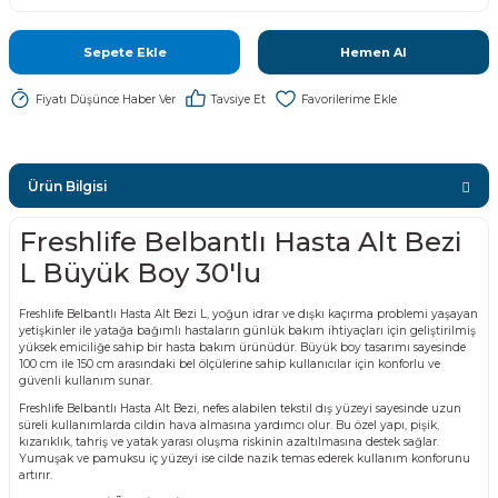
Sepete Ekle
Hemen Al
Fiyatı Düşünce Haber Ver
Tavsiye Et
Ürün Bilgisi
Freshlife Belbantlı Hasta Alt Bezi
L Büyük Boy 30'lu
Freshlife Belbantlı Hasta Alt Bezi L, yoğun idrar ve dışkı kaçırma problemi yaşayan
yetişkinler ile yatağa bağımlı hastaların günlük bakım ihtiyaçları için geliştirilmiş
yüksek emiciliğe sahip bir hasta bakım ürünüdür. Büyük boy tasarımı sayesinde
100 cm ile 150 cm arasındaki bel ölçülerine sahip kullanıcılar için konforlu ve
güvenli kullanım sunar.
Freshlife Belbantlı Hasta Alt Bezi, nefes alabilen tekstil dış yüzeyi sayesinde uzun
süreli kullanımlarda cildin hava almasına yardımcı olur. Bu özel yapı, pişik,
kızarıklık, tahriş ve yatak yarası oluşma riskinin azaltılmasına destek sağlar.
Yumuşak ve pamuksu iç yüzeyi ise cilde nazik temas ederek kullanım konforunu
artırır.