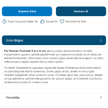
Sepete Ekle
Hemen Al
Fiyatı Düşünce Haber Ver
Tavsiye Et
Ürün Bilgisi
Fix Flaster Fortune 5 m x 5 cm
, geniş yüzeyli pansumanların ve tıbbi
malzemelerin güvenli şekilde sabitlenmesi için tasarlanmış esnek ve cilt dostu bir
sabitleme bandıdır. Dokumasız (non-woven) yapısı sayesinde hava geçirir ve cildin
nefes almasını sağlar, böylece tahriş riskini azaltır.
Fix flaster hipoalerjenik yapışkanı sayesinde hassas ciltlerde güvenle kullanılabilir
ve çıkarıldığında kalıntı bırakmaz. Esnek yapısı ile diz, dirsek ve omuz gibi
hareketli bölgelerde rahat kullanım sunar. Fix flaster gazlı bez, yara örtüsü, kateter
ve tüp sabitleme işlemlerinde güvenilir bir çözüm sağlar ve 5 metrelik rulo formu
ile ekonomik kullanım imkânı sunar.
Yorumlar