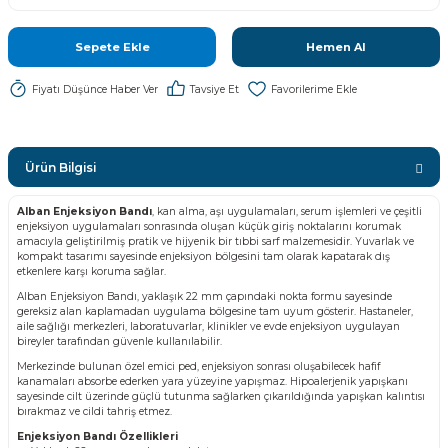
Sepete Ekle
Hemen Al
Fiyatı Düşünce Haber Ver
Tavsiye Et
Ürün Bilgisi
Alban Enjeksiyon Bandı
, kan alma, aşı uygulamaları, serum işlemleri ve çeşitli
enjeksiyon uygulamaları sonrasında oluşan küçük giriş noktalarını korumak
amacıyla geliştirilmiş pratik ve hijyenik bir tıbbi sarf malzemesidir. Yuvarlak ve
kompakt tasarımı sayesinde enjeksiyon bölgesini tam olarak kapatarak dış
etkenlere karşı koruma sağlar.
Alban Enjeksiyon Bandı, yaklaşık 22 mm çapındaki nokta formu sayesinde
gereksiz alan kaplamadan uygulama bölgesine tam uyum gösterir. Hastaneler,
aile sağlığı merkezleri, laboratuvarlar, klinikler ve evde enjeksiyon uygulayan
bireyler tarafından güvenle kullanılabilir.
Merkezinde bulunan özel emici ped, enjeksiyon sonrası oluşabilecek hafif
kanamaları absorbe ederken yara yüzeyine yapışmaz. Hipoalerjenik yapışkanı
sayesinde cilt üzerinde güçlü tutunma sağlarken çıkarıldığında yapışkan kalıntısı
bırakmaz ve cildi tahriş etmez.
Enjeksiyon Bandı Özellikleri