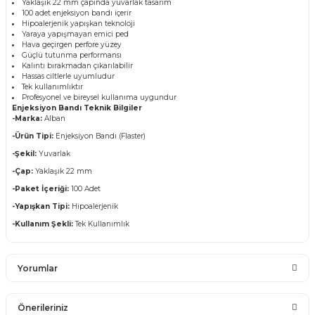
Yaklaşık 22 mm çapında yuvarlak tasarım
100 adet enjeksiyon bandı içerir
Hipoalerjenik yapışkan teknoloji
Yaraya yapışmayan emici ped
Hava geçirgen perfore yüzey
Güçlü tutunma performansı
Kalıntı bırakmadan çıkarılabilir
Hassas ciltlerle uyumludur
Tek kullanımlıktır
Profesyonel ve bireysel kullanıma uygundur
Enjeksiyon Bandı Teknik Bilgiler
-Marka:
Alban
-Ürün Tipi:
Enjeksiyon Bandı (Flaster)
-Şekil:
Yuvarlak
-Çap:
Yaklaşık 22 mm
-Paket İçeriği:
100 Adet
-Yapışkan Tipi:
Hipoalerjenik
-Kullanım Şekli:
Tek Kullanımlık
Yorumlar
Önerileriniz