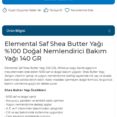
Fiyatı Düşünce Haber Ver
Tavsiye Et
Ürün Bilgisi
Elemental Saf Shea Butter Yağı
%100 Doğal Nemlendirici Bakım
Yağı 140 GR
Elemental Saf Shea Butter Yağı (140 GR), Afrika’ya özgü Karite ağacının
meyvelerinden elde edilen %100 saf ve doğal bakım yağıdır. Shea Butter Yağı;
Zengin vitamin içeriği ve yoğun nemlendirme özelliği sayesinde cilt, saç ve dudak
bakımında sıklıkla tercih edilir. Katkı maddesi içermeyen doğal formülü ile günlük
bakım rutinlerine güçlü bir destek sunar.
Shea Butter Yağı Özellikleri
• %100 saf ve doğal içerik
• Koruyucu, paraben ve sentetik katkı içermez
• Yoğun nemlendirme desteği sağlar
• A, E ve F vitaminleri bakımından zengindir
• Cilt ve saç bakımında kullanıma uygundur
• Cam kavanoz ambalajda sunulur