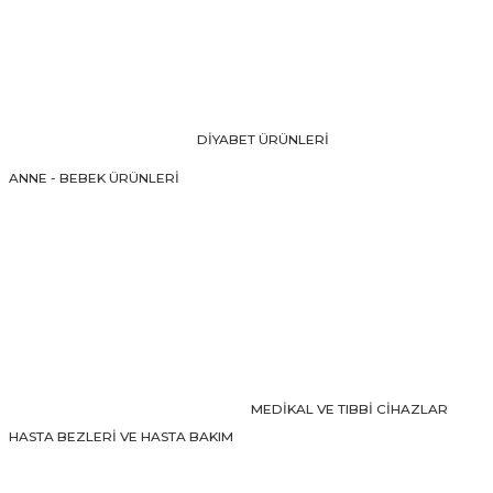
Görüş ve önerileriniz için teşekkür ederiz.
Ürün resmi kalitesiz, bozuk veya görüntülenemiyor.
Ürün açıklamasında eksik bilgiler bulunuyor.
Ürün bilgilerinde hatalar bulunuyor.
DİYABET ÜRÜNLERİ
Ürün fiyatı diğer sitelerden daha pahalı.
ANNE - BEBEK ÜRÜNLERİ
Bu ürüne benzer farklı alternatifler olmalı.
Gönder
MEDİKAL VE TIBBİ CİHAZLAR
HASTA BEZLERİ VE HASTA BAKIM