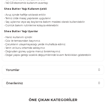
• 140 GR ekonomik kullanım avantajı
Shea Butter Yağı Kullanım Şekli
• Avuç içinde hafifçe ısıtılarak eritilir.
• Temiz cilde masaj yapılarak uygulanır.
• Saç uçlarına veya saç boylarına bakım maskesi olarak kullanılabilir.
• Günlük bakım rutinlerine kolayca eklenebilir.
Shea Butter Yağı Uyarılar
• Harici kullanım içindir.
• Göz ile temasından kaçınınız.
• Çocukların ulaşamayacağı yerde muhafaza ediniz.
• Serin ve kuru ortamda saklayınız.
• Doğrudan güneş ışığına maruz bırakmayınız.
• Doğal yapısı gereği sıcaklık değişimlerinde kıvam farklılıkları gösterebilir.
Yorumlar
Önerileriniz
Bu ürüne ilk yorumu siz yapın!
Bu ürünün fiyat bilgisi, resim, ürün açıklamalarında ve diğer
konularda yetersiz gördüğünüz noktaları öneri formunu
ÖNE ÇIKAN KATEGORİLER
Yorum Yaz
kullanarak tarafımıza iletebilirsiniz.