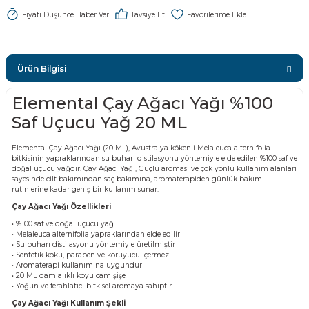
Fiyatı Düşünce Haber Ver
Tavsiye Et
Ürün Bilgisi
Elemental Çay Ağacı Yağı %100
Saf Uçucu Yağ 20 ML
Elemental Çay Ağacı Yağı (20 ML), Avustralya kökenli Melaleuca alternifolia
bitkisinin yapraklarından su buharı distilasyonu yöntemiyle elde edilen %100 saf ve
doğal uçucu yağdır. Çay Ağacı Yağı, Güçlü aroması ve çok yönlü kullanım alanları
sayesinde cilt bakımından saç bakımına, aromaterapiden günlük bakım
rutinlerine kadar geniş bir kullanım sunar.
Çay Ağacı Yağı Özellikleri
• %100 saf ve doğal uçucu yağ
• Melaleuca alternifolia yapraklarından elde edilir
• Su buharı distilasyonu yöntemiyle üretilmiştir
• Sentetik koku, paraben ve koruyucu içermez
• Aromaterapi kullanımına uygundur
• 20 ML damlalıklı koyu cam şişe
• Yoğun ve ferahlatıcı bitkisel aromaya sahiptir
Çay Ağacı Yağı Kullanım Şekli