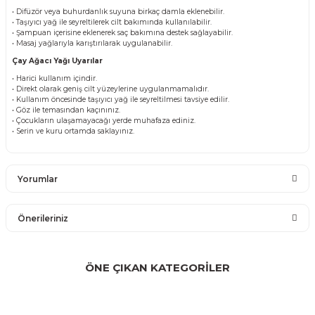
• Difüzör veya buhurdanlık suyuna birkaç damla eklenebilir.
• Taşıyıcı yağ ile seyreltilerek cilt bakımında kullanılabilir.
• Şampuan içerisine eklenerek saç bakımına destek sağlayabilir.
• Masaj yağlarıyla karıştırılarak uygulanabilir.
Çay Ağacı Yağı Uyarılar
• Harici kullanım içindir.
• Direkt olarak geniş cilt yüzeylerine uygulanmamalıdır.
• Kullanım öncesinde taşıyıcı yağ ile seyreltilmesi tavsiye edilir.
• Göz ile temasından kaçınınız.
• Çocukların ulaşamayacağı yerde muhafaza ediniz.
• Serin ve kuru ortamda saklayınız.
Yorumlar
Önerileriniz
Bu ürüne ilk yorumu siz yapın!
Bu ürünün fiyat bilgisi, resim, ürün açıklamalarında ve diğer
konularda yetersiz gördüğünüz noktaları öneri formunu
ÖNE ÇIKAN KATEGORİLER
Yorum Yaz
kullanarak tarafımıza iletebilirsiniz.
Görüş ve önerileriniz için teşekkür ederiz.