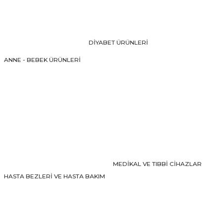
Ürün resmi kalitesiz, bozuk veya görüntülenemiyor.
Ürün açıklamasında eksik bilgiler bulunuyor.
Ürün bilgilerinde hatalar bulunuyor.
DİYABET ÜRÜNLERİ
Ürün fiyatı diğer sitelerden daha pahalı.
ANNE - BEBEK ÜRÜNLERİ
Bu ürüne benzer farklı alternatifler olmalı.
Gönder
MEDİKAL VE TIBBİ CİHAZLAR
HASTA BEZLERİ VE HASTA BAKIM