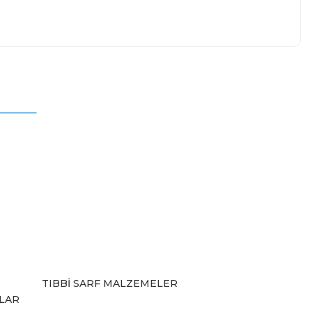
mıza iletebilirsiniz.
TIBBİ SARF MALZEMELER
ZLAR