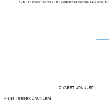
• Kullanım öncesinde küçük bir bölgede test edilmesi tavsiye edilir.
Bu ürünün fiyat bilgisi, resim, ürün açıklamalarında ve diğer
Görüş ve önerileriniz için teşekkür ederiz.
Ürün resmi kalitesiz, bozuk veya görüntülenemiyor.
Ürün açıklamasında eksik bilgiler bulunuyor.
Ürün bilgilerinde hatalar bulunuyor.
Ürün fiyatı diğer sitelerden daha pahalı.
Bu ürüne benzer farklı alternatifler olmalı.
DİYABET ÜRÜNLERİ
ANNE - BEBEK ÜRÜNLERİ