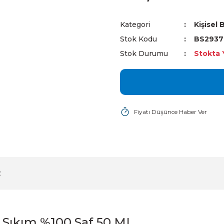
Kategori
Kişisel
Stok Kodu
BS2937
Stok Durumu
Stokta 
Fiyatı Düşünce Haber Ver
z
 Sıkım %100 Saf 50 ML