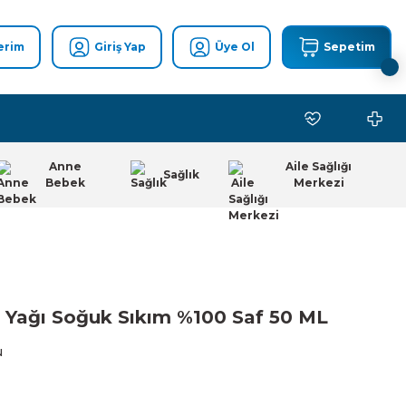
erim
Giriş Yap
Üye Ol
Sepetim
Anne
Aile Sağlığı
Sağlık
Bebek
Merkezi
 Yağı Soğuk Sıkım %100 Saf 50 ML
u