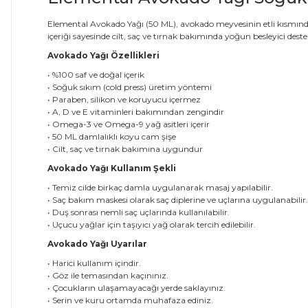
Elemental Avokado Yağı (50 ML), avokado meyvesinin etli kısmında
içeriği sayesinde cilt, saç ve tırnak bakımında yoğun besleyici dest
Avokado Yağı Özellikleri
• %100 saf ve doğal içerik
• Soğuk sıkım (cold press) üretim yöntemi
• Paraben, silikon ve koruyucu içermez
• A, D ve E vitaminleri bakımından zengindir
• Omega-3 ve Omega-9 yağ asitleri içerir
• 50 ML damlalıklı koyu cam şişe
• Cilt, saç ve tırnak bakımına uygundur
Avokado Yağı Kullanım Şekli
• Temiz cilde birkaç damla uygulanarak masaj yapılabilir.
• Saç bakım maskesi olarak saç diplerine ve uçlarına uygulanabilir.
• Duş sonrası nemli saç uçlarında kullanılabilir.
• Uçucu yağlar için taşıyıcı yağ olarak tercih edilebilir.
Avokado Yağı Uyarılar
• Harici kullanım içindir.
• Göz ile temasından kaçınınız.
• Çocukların ulaşamayacağı yerde saklayınız.
• Serin ve kuru ortamda muhafaza ediniz.