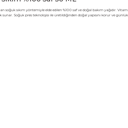
n soğuk sıkım yöntemiyle elde edilen %100 saf ve doğal bakım yağıdır. Vitamin
ek sunar. Soğuk pres teknolojisi ile üretildiğinden doğal yapısını korur ve günlük