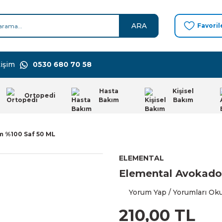
ARA
Favoril
işim
0530 680 70 58
Hasta
Kişisel
Ortopedi
Bakım
Bakım
m %100 Saf 50 ML
ELEMENTAL
Elemental Avokado
Yorum Yap / Yorumları Ok
210,00 TL