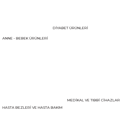
Ürün resmi kalitesiz, bozuk veya görüntülenemiyor.
Ürün açıklamasında eksik bilgiler bulunuyor.
Ürün bilgilerinde hatalar bulunuyor.
DİYABET ÜRÜNLERİ
Ürün fiyatı diğer sitelerden daha pahalı.
ANNE - BEBEK ÜRÜNLERİ
Bu ürüne benzer farklı alternatifler olmalı.
Gönder
MEDİKAL VE TIBBİ CİHAZLAR
HASTA BEZLERİ VE HASTA BAKIM