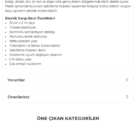
bileği, dirsek, diz, ön kol ve diğer orta-geniş eklem bölgelerinde etkili destek sunar.
Paket içerisinde bulunan sabitleme klipsleri sayesinde kolayca tutturulabilir ve gün
boyu güvenli şekilde kullanılabilir.
Elastik Sargı Bezi Özellikleri
10 cm x 2 m ölçü
Yüksek elastikiyet
Kontrollü kompresyon desteği
Pamuklu esnek dokuma
Nefes alabilen yapı
Yıkanabilir ve tekrar kullanılabilir
Sabitleme klipsleri dahil
Anatomik uyum sağlayan tasarım
Cilt dostu yapı
Çok amaçlı kullanım
Yorumlar
Önerileriniz
Bu ürüne ilk yorumu siz yapın!
Bu ürünün fiyat bilgisi, resim, ürün açıklamalarında ve diğer
konularda yetersiz gördüğünüz noktaları öneri formunu
ÖNE ÇIKAN KATEGORİLER
Yorum Yaz
kullanarak tarafımıza iletebilirsiniz.
Görüş ve önerileriniz için teşekkür ederiz.