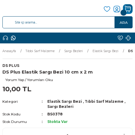
ARA
Anasayfa
Tıbbi Sarf Malzeme
Sargı Bezleri
Elastik Sargı Bezi
DS P
DS PLUS
DS Plus Elastik Sargı Bezi 10 cm x 2 m
Yorum Yap / Yorumları Oku
10,00 TL
Kategori
Elastik Sargı Bezi
,
Tıbbi Sarf Malzeme
,
Sargı Bezleri
Stok Kodu
BS0378
Stok Durumu
Stokta Var