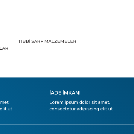
TIBBİ SARF MALZEMELER
ZLAR
İADE İMKANI
amet,
Lorem ipsum dolor sit amet,
lit ut
consectetur adipiscing elit ut