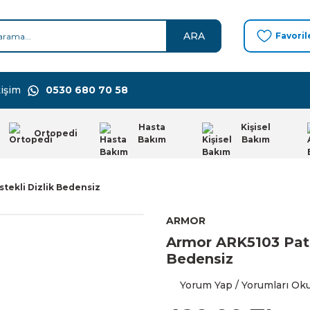
ARA
Favoril
işim
0530 680 70 58
Hasta
Kişisel
Ortopedi
Bakım
Bakım
tekli Dizlik Bedensiz
ARMOR
Armor ARK5103 Pate
Bedensiz
Yorum Yap / Yorumları Ok