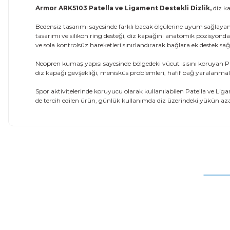
Armor ARK5103 Patella ve Ligament Destekli Dizlik,
diz ka
Bedensiz tasarımı sayesinde farklı bacak ölçülerine uyum sağlayan 
tasarımı ve silikon ring desteği, diz kapağını anatomik pozisyonda
ve sola kontrolsüz hareketleri sınırlandırarak bağlara ek destek sağ
Neopren kumaş yapısı sayesinde bölgedeki vücut ısısını koruyan Pa
diz kapağı gevşekliği, menisküs problemleri, hafif bağ yaralanmala
Spor aktivitelerinde koruyucu olarak kullanılabilen Patella ve Liga
de tercih edilen ürün, günlük kullanımda diz üzerindeki yükün aza
Bu ürünün fiyat bilgisi, resim, ürün açıklamalarında ve diğer
Görüş ve önerileriniz için teşekkür ederiz.
Ürün resmi kalitesiz, bozuk veya görüntülenemiyor.
Ürün açıklamasında eksik bilgiler bulunuyor.
Ürün bilgilerinde hatalar bulunuyor.