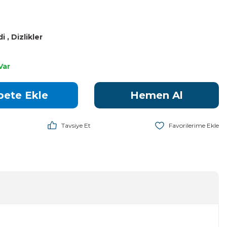
di
,
Dizlikler
Var
pete Ekle
Hemen Al
Tavsiye Et