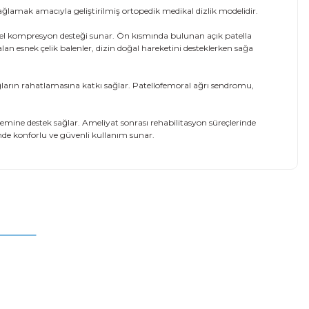
ğlamak amacıyla geliştirilmiş ortopedik medikal dizlik modelidir.
 özel kompresyon desteği sunar. Ön kısmında bulunan açık patella
an esnek çelik balenler, dizin doğal hareketini desteklerken sağa
ğların rahatlamasına katkı sağlar. Patellofemoral ağrı sendromu,
lemine destek sağlar. Ameliyat sonrası rehabilitasyon süreçlerinde
nde konforlu ve güvenli kullanım sunar.
mıza iletebilirsiniz.