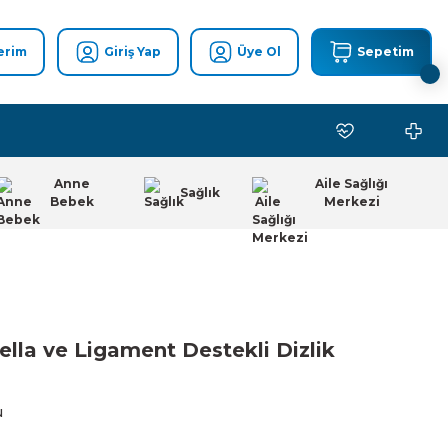
erim
Giriş Yap
Üye Ol
Sepetim
Anne
Aile Sağlığı
Sağlık
Bebek
Merkezi
lla ve Ligament Destekli Dizlik
u