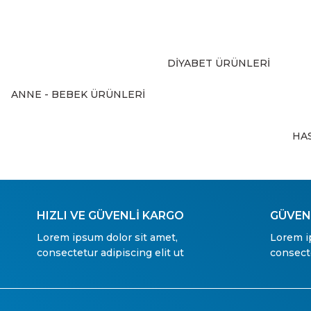
Ürün fiyatı diğer sitelerden daha pahalı.
Bu ürüne benzer farklı alternatifler olmalı.
DİYABET ÜRÜNLERİ
ANNE - BEBEK ÜRÜNLERİ
HA
HIZLI VE GÜVENLİ KARGO
GÜVENL
Lorem ipsum dolor sit amet,
Lorem i
consectetur adipiscing elit ut
consecte