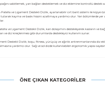
pağını sabitlemek, yan bağları desteklemek ve diz eklemine kontrollü destek sa
Patella ve Ligament Destekli Dizlik, ayarlanabilir cırt bant sistemi ile kişiye
 tutarak kayma ve baskı hissini azaltmaya yardımcı olur. Yan bölümlerde yer al
lar.
tella ve Ligament Destekli Dizlik, kan dolaşımını destekleyerek kasların ve ba
rı ve diz kireçlenmesi gibi durumlarda destekleyici kullanım sunar.
ment Destekli Dizlik; koşu, fitness, yürüyüş ve ağırlık antrenmanlarında diz ek
lmasına yardımcı olur. Sağ ve sol dizde kullanılabilen ergonomik yapısı sayesi
 konularda yetersiz gördüğünüz noktaları öneri formunu kullanarak tarafı
ÖNE ÇIKAN KATEGORİLER
Bu ürüne ilk yorumu siz yapın!
Yorum Yaz