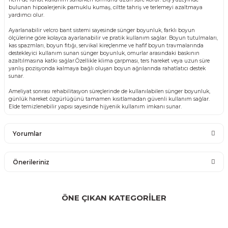
bulunan hipoalerjenik pamuklu kumaş, ciltte tahriş ve terlemeyi azaltmaya
yardımcı olur.
Ayarlanabilir velcro bant sistemi sayesinde sünger boyunluk, farklı boyun
ölçülerine göre kolayca ayarlanabilir ve pratik kullanım sağlar. Boyun tutulmaları,
kas spazmları, boyun fıtığı, servikal kireçlenme ve hafif boyun travmalarında
destekleyici kullanım sunan sünger boyunluk, omurlar arasındaki baskının
azaltılmasına katkı sağlar.Özellikle klima çarpması, ters hareket veya uzun süre
yanlış pozisyonda kalmaya bağlı oluşan boyun ağrılarında rahatlatıcı destek
sunar.
Ameliyat sonrası rehabilitasyon süreçlerinde de kullanılabilen sünger boyunluk,
günlük hareket özgürlüğünü tamamen kısıtlamadan güvenli kullanım sağlar.
Elde temizlenebilir yapısı sayesinde hijyenik kullanım imkanı sunar.
Yorumlar
Önerileriniz
Bu ürüne ilk yorumu siz yapın!
Bu ürünün fiyat bilgisi, resim, ürün açıklamalarında ve diğer
konularda yetersiz gördüğünüz noktaları öneri formunu
ÖNE ÇIKAN KATEGORİLER
Yorum Yaz
kullanarak tarafımıza iletebilirsiniz.
Görüş ve önerileriniz için teşekkür ederiz.