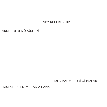
Ürün resmi kalitesiz, bozuk veya görüntülenemiyor.
Ürün açıklamasında eksik bilgiler bulunuyor.
Ürün bilgilerinde hatalar bulunuyor.
DİYABET ÜRÜNLERİ
Ürün fiyatı diğer sitelerden daha pahalı.
ANNE - BEBEK ÜRÜNLERİ
Bu ürüne benzer farklı alternatifler olmalı.
Gönder
MEDİKAL VE TIBBİ CİHAZLAR
HASTA BEZLERİ VE HASTA BAKIM