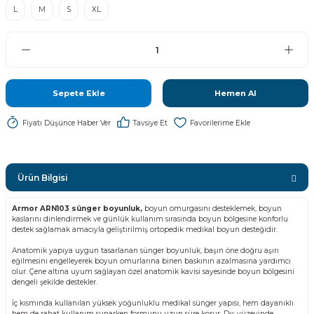
L
M
S
XL
Sepete Ekle
Hemen Al
Fiyatı Düşünce Haber Ver
Tavsiye Et
Ürün Bilgisi
Armor ARN103 sünger boyunluk,
boyun omurgasını desteklemek, boyun
kaslarını dinlendirmek ve günlük kullanım sırasında boyun bölgesine konforlu
destek sağlamak amacıyla geliştirilmiş ortopedik medikal boyun desteğidir.
Anatomik yapıya uygun tasarlanan sünger boyunluk, başın öne doğru aşırı
eğilmesini engelleyerek boyun omurlarına binen baskının azalmasına yardımcı
olur. Çene altına uyum sağlayan özel anatomik kavisi sayesinde boyun bölgesini
dengeli şekilde destekler.
İç kısmında kullanılan yüksek yoğunluklu medikal sünger yapısı, hem dayanıklı
hem de rahat kullanım sunarken formunu uzun süre korur. Dış yüzeyinde