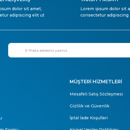
psum dolor sit amet,
Lorem ipsum dolor sit 
tur adipiscing elit ut
consectetur adipiscing e
MÜŞTERİ HİZMETLERİ
Mesafeli Satış Sözleşmesi
Gizlilik ve Güvenlik
u
İptal İade Koşullari
rim Formu
Kişisel Veriler Politikası