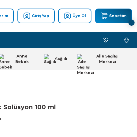
erim
Giriş Yap
Üye Ol
Sepetim
Anne
Aile Sağlığı
Sağlık
Bebek
Merkezi
k Solüsyon 100 ml
u