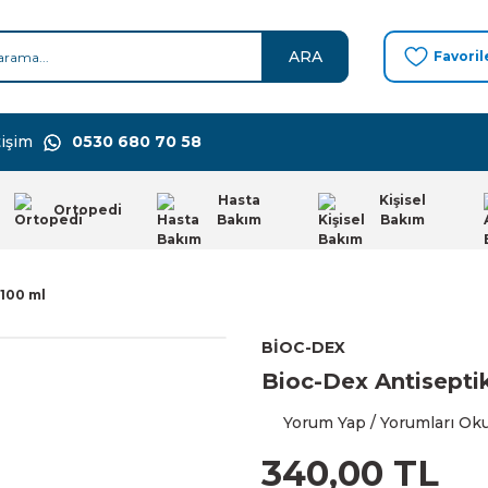
ARA
Favoril
işim
0530 680 70 58
Hasta
Kişisel
Ortopedi
Bakım
Bakım
100 ml
BİOC-DEX
Bioc-Dex Antisepti
Yorum Yap / Yorumları Ok
340,00 TL