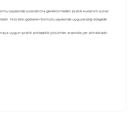
r formu sayesinde sulandırma gerektirmeden pratik kullanım sunar.
ktedir. Hızlı etki gösteren formülü sayesinde uygulandığı bölgede
şımaya uygun pratik antiseptik çözümler arasında yer almaktadır.
mıza iletebilirsiniz.