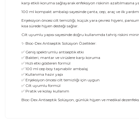
karşı etkili koruma sağlayarak enfeksiyon riskinin azaltılmasına y
100 ml kompakt ambalajı sayesinde çanta, cep, araç ve ilk yardım
Enjeksiyon öncesi cilt temizliği, küçük yara çevresi hijyeni, pans
kısa sürede hijyen desteği sağlar.
Cilt uyumlu yapısı sayesinde doğru kullanımda tahriş riskini min
✨ Bioc-Dex Antiseptik Solüsyon Özellikler:
✅ Geniş spektrumlu antiseptik etki
✅ Bakteri, mantar ve virüslere karşı koruma
✅ Hızlı etki gösteren formül
✅ 100 ml cep boy taşınabilir ambalaj
✅ Kullanıma hazır yapı
✅ Enjeksiyon öncesi cilt temizliği için uygun
✅ Cilt uyumlu formül
✅ Pratik ve kolay kullanım
Bioc-Dex Antiseptik Solüsyon, günlük hijyen ve medikal dezenfeksiy
Bu ürünün fiyat bilgisi, resim, ürün açıklamalarında ve diğer