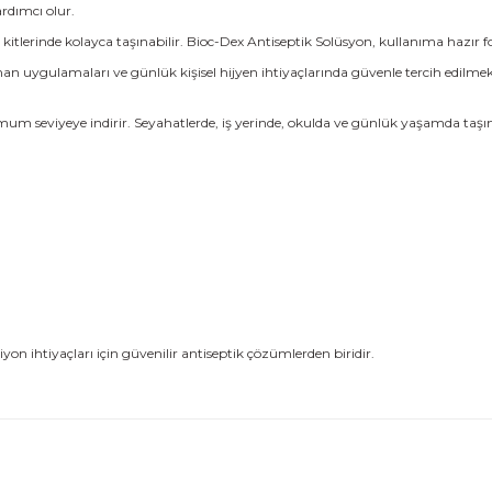
ardımcı olur.
 kitlerinde kolayca taşınabilir. Bioc-Dex Antiseptik Solüsyon, kullanıma hazı
uman uygulamaları ve günlük kişisel hijyen ihtiyaçlarında güvenle tercih edilme
imum seviyeye indirir. Seyahatlerde, iş yerinde, okulda ve günlük yaşamda ta
on ihtiyaçları için güvenilir antiseptik çözümlerden biridir.
 konularda yetersiz gördüğünüz noktaları öneri formunu kullanarak tarafı