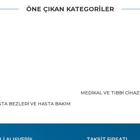
ÖNE ÇIKAN KATEGORİLER
Bu ürüne ilk yorumu siz yapın!
Yorum Yaz
MEDİKAL VE TIBBİ CİHA
Gönder
STA BEZLERİ VE HASTA BAKIM
İ ALIŞVERİŞ
TAKSİT FIRSATI