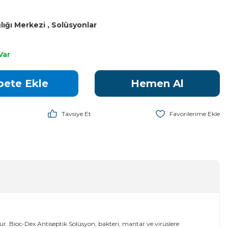
lığı Merkezi
,
Solüsyonlar
Var
pete Ekle
Hemen Al
Tavsiye Et
r. Bioc-Dex Antiseptik Solüsyon, bakteri, mantar ve virüslere