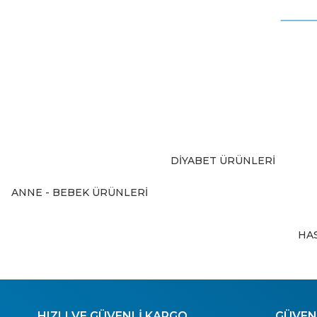
Görüş ve önerileriniz için teşekkür ederiz.
Ürün resmi kalitesiz, bozuk veya görüntülenemiyor.
Ürün açıklamasında eksik bilgiler bulunuyor.
Ürün bilgilerinde hatalar bulunuyor.
Ürün fiyatı diğer sitelerden daha pahalı.
Bu ürüne benzer farklı alternatifler olmalı.
DİYABET ÜRÜNLERİ
ANNE - BEBEK ÜRÜNLERİ
HA
HIZLI VE GÜVENLİ KARGO
GÜVENL