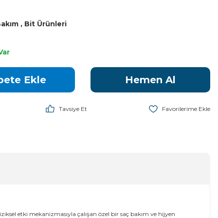
 Bakım
,
Bit Ürünleri
Var
pete Ekle
Hemen Al
Tavsiye Et
fiziksel etki mekanizmasıyla çalışan özel bir saç bakım ve hijyen