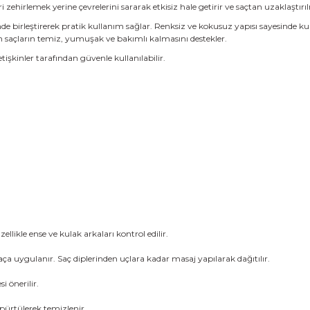
ehirlemek yerine çevrelerini sararak etkisiz hale getirir ve saçtan uzaklaştırılm
de birleştirerek pratik kullanım sağlar. Renksiz ve kokusuz yapısı sayesinde ku
saçların temiz, yumuşak ve bakımlı kalmasını destekler.
şkinler tarafından güvenle kullanılabilir.
ellikle ense ve kulak arkaları kontrol edilir.
ça uygulanır. Saç diplerinden uçlara kadar masaj yapılarak dağıtılır.
i önerilir.
öpürtülerek temizlenir.