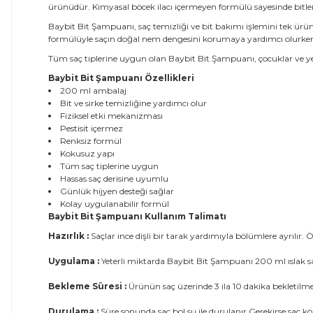
ürünüdür. Kimyasal böcek ilacı içermeyen formülü sayesinde bitleri z
Baybit Bit Şampuanı, saç temizliği ve bit bakımı işlemini tek ürün
formülüyle saçın doğal nem dengesini korumaya yardımcı olurken 
Tüm saç tiplerine uygun olan Baybit Bit Şampuanı, çocuklar ve yeti
Baybit Bit Şampuanı Özellikleri
200 ml ambalaj
Bit ve sirke temizliğine yardımcı olur
Fiziksel etki mekanizması
Pestisit içermez
Renksiz formül
Kokusuz yapı
Tüm saç tiplerine uygun
Hassas saç derisine uyumlu
Günlük hijyen desteği sağlar
Kolay uygulanabilir formül
Baybit Bit Şampuanı
Kullanım Talimatı
Hazırlık :
Saçlar ince dişli bir tarak yardımıyla bölümlere ayrılır. Öz
Uygulama :
Yeterli miktarda Baybit Bit Şampuanı 200 ml ıslak sa
Bekleme Süresi :
Ürünün saç üzerinde 3 ila 10 dakika bekletilmes
Durulama :
Süre sonunda saç bol su ile durulanır.Gerekirse saç k