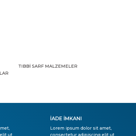
TIBBİ SARF MALZEMELER
ZLAR
İADE İMKANI
amet,
Lorem ipsum dolor sit amet,
lit ut
consectetur adipiscing elit ut