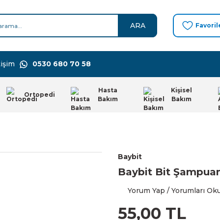
ARA
Favoril
işim
0530 680 70 58
Hasta
Kişisel
Ortopedi
Bakım
Bakım
Baybit
Baybit Bit Şampuan
Yorum Yap / Yorumları Ok
55,00 TL