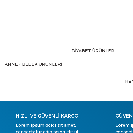
Ürün resmi kalitesiz, bozuk veya görüntülenemiyor.
Ürün açıklamasında eksik bilgiler bulunuyor.
Ürün bilgilerinde hatalar bulunuyor.
Ürün fiyatı diğer sitelerden daha pahalı.
Bu ürüne benzer farklı alternatifler olmalı.
DİYABET ÜRÜNLERİ
ANNE - BEBEK ÜRÜNLERİ
HA
HIZLI VE GÜVENLİ KARGO
GÜVENL
Lorem ipsum dolor sit amet,
Lorem i
consectetur adipiscing elit ut
consecte