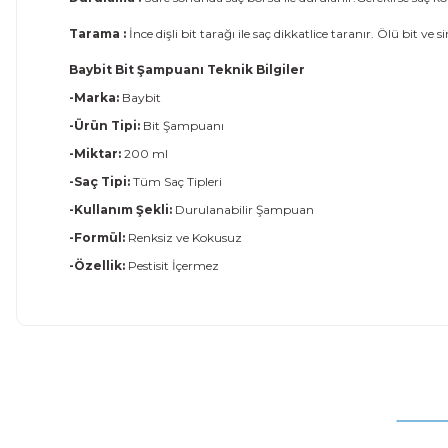
Tarama :
İnce dişli bit tarağı ile saç dikkatlice taranır. Ölü bit ve 
Baybit Bit Şampuanı Teknik Bilgiler
-Marka:
Baybit
-Ürün Tipi:
Bit Şampuanı
-Miktar:
200 ml
-Saç Tipi:
Tüm Saç Tipleri
-Kullanım Şekli:
Durulanabilir Şampuan
-Formül:
Renksiz ve Kokusuz
-Özellik:
Pestisit İçermez
Bu ürünün fiyat bilgisi, resim, ürün açıklamalarında ve diğer
Görüş ve önerileriniz için teşekkür ederiz.