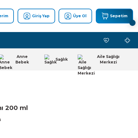
erim
Giriş Yap
Üye Ol
Sepetim
Anne
Aile Sağlığı
Sağlık
Bebek
Merkezi
ı 200 ml
u