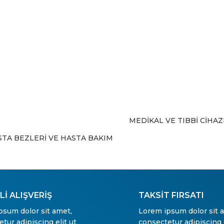
Yorum Yaz
MEDİKAL VE TIBBİ CİHA
Gönder
STA BEZLERİ VE HASTA BAKIM
İ ALIŞVERİŞ
TAKSİT FIRSATI
psum dolor sit amet,
Lorem ipsum dolor sit 
tur adipiscing elit ut
consectetur adipiscing e